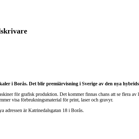
dskrivare
okaler i Borås. Det blir premiärvisning i Sverige av den nya hyb
iner för grafisk produktion. Det kommer finnas chans att se flera av lös
mer visa förbrukningsmaterial för print, laser och gravyr.
a adressen är Katrinedalsgatan 18 i Borås.