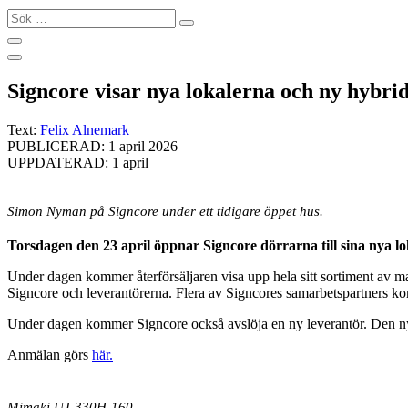
Sök
…
Signcore visar nya lokalerna och ny hybri
Text:
Felix Alnemark
PUBLICERAD: 1 april 2026
UPPDATERAD: 1 april
Simon Nyman på Signcore under ett tidigare öppet hus.
Torsdagen den 23 april öppnar Signcore dörrarna till sina nya l
Under dagen kommer återförsäljaren visa upp hela sitt sortiment av mask
Signcore och leverantörerna. Flera av Signcores samarbetspartners kom
Under dagen kommer Signcore också avslöja en ny leverantör. Den ny
Anmälan görs
här.
Mimaki UJ-330H-160.