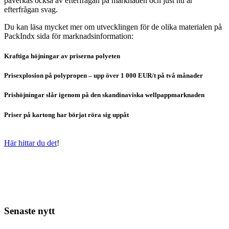
påverkas också av efterfrågan på marknaden och just nu är
efterfrågan svag.
Du kan läsa mycket mer om utvecklingen för de olika materialen på
PackIndx sida för marknadsinformation:
Kraftiga höjningar av priserna polyeten
Prisexplosion på polypropen – upp över 1 000 EUR/t på två månader
Prishöjningar slår igenom på den skandinaviska wellpappmarknaden
Priser på kartong har börjat röra sig uppåt
Här hittar du det
!
Senaste nytt