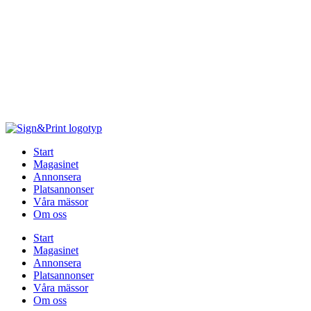
Hoppa
till
innehåll
Start
Magasinet
Annonsera
Platsannonser
Våra mässor
Om oss
Start
Magasinet
Annonsera
Platsannonser
Våra mässor
Om oss