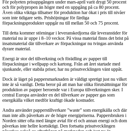
För polyeten prisuppgången under mars-april varit drygt 50 procent
och för polypropen än högre med en uppgång på ca 80 procent.
Även olika viktiga tillsatser för produktion har ökat i pris till nivåer
som inte tidigare setts. Prishöjningar för färdiga
förpackningsprodukter uppgår nu till mellan 50 och 75 procent.
Till detta kommer störningar i leveranskedjorna där leveranstider för
material nu är uppe i 8–10 veckor. På vissa material finns det brist på
insatsmaterial där tillverkare av förpackningar nu tvingas använda
dyrare material.
Energi är stor del tillverkning och förädling av papper till
förpackningar i wellpapp och kartong. Från att året startade med
sjunkande, eller stabila priser, har nu prisutvecklingen vänt uppåt.
Dock är läget på pappersmarknaden är väldigt spretigt just nu vilket
inte är så vanligt. Detta beror på att man har olika förutsättningar för
produktion av papper beroende var i Europa tillverkningen sker. I
central Europa använder en del tillverkare av papper gas som
energikälla vilket medför kraftigt ökade kostnader.
Andra använder papperstillverkare ”waste” som energikälla och där
man inte alls påverkats av de högre energipriserna. Pappersbruken i
Norden sitter ofta med längre avtal för el och annan energi och dom
påverkas inte hellre kortsiktigt. Den fortsatta prisutvecklingen