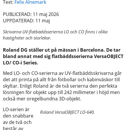
Text:
Felix Alnemark
PUBLICERAD: 11 maj 2026
UPPDATERAD: 11 maj
Skrivarna UV-flatbäddsserierna LO och CO finns i olika
hastigheter och storlekar.
Roland DG ställer ut på mässan i Barcelona. De tar
bland annat med sig flatbäddsserierna VersaOBJECT
LO/ CO-i Series.
Med LO- och CO-serierna av UV-flatbäddsskrivarna går
det att printa på allt från fotbollar och kabinväskor till
skyltar. Enligt Roland är de två serierna den perfekta
lösningen för objekt upp till 242 millimeter i höjd men
också mer oregelbundna 3D-objekt.
LO-serien är
Roland VersaOBJECT LO-640.
den snabbare
av de två och
består av