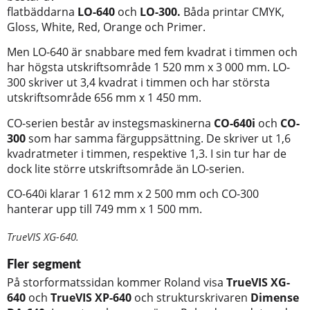
flatbäddarna
LO-640
och
LO-300.
Båda printar CMYK,
Gloss, White, Red, Orange och Primer.
Men LO-640 är snabbare med fem kvadrat i timmen och
har högsta utskriftsområde 1 520 mm x 3 000 mm. LO-
300 skriver ut 3,4 kvadrat i timmen och har största
utskriftsområde 656 mm x 1 450 mm.
CO-serien består av instegsmaskinerna
CO-640i
och
CO-
300
som har samma färguppsättning. De skriver ut 1,6
kvadratmeter i timmen, respektive 1,3. I sin tur har de
dock lite större utskriftsområde än LO-serien.
CO-640i klarar 1 612 mm x 2 500 mm och CO-300
hanterar upp till 749 mm x 1 500 mm.
TrueVIS XG-640.
Fler segment
På storformatssidan kommer Roland visa
TrueVIS XG-
640
och
TrueVIS XP-640
och strukturskrivaren
Dimense