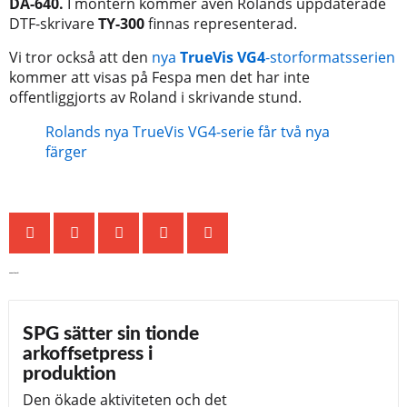
DA-640.
I montern kommer även Rolands uppdaterade
DTF-skrivare
TY-300
finnas representerad.
Vi tror också att den
nya
TrueVis VG4
-storformatsserien
kommer att visas på Fespa men det har inte
offentliggjorts av Roland i skrivande stund.
Rolands nya TrueVis VG4-serie får två nya
färger
Senaste nytt
SPG sätter sin tionde
arkoffsetpress i
produktion
Den ökade aktiviteten och det