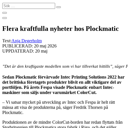
Sök
…
Flera kraftfulla nyheter hos Plockmatic
Text:
Anja Degerholm
PUBLICERAD: 20 maj 2026
UPPDATERAD: 20 maj
”Det är den kraftigaste modellen som vi har tillverkat hittills”, sä
Sedan Plockmatic förvärvade Intec Printing Solutions 2022 har
det brittiska företagets produkter blivit en allt viktigare del av
portföljen. På årets Fespa visade Plockmatic enbart Intec-
maskiner som säljs under varumärket ColorCut.
– Vi satsar mycket på utveckling av Intec och Fespa är helt rätt
mässa att visa de produkterna på, säger Fredrik Thorsen på
Plockmatic.
Produktionen av de mindre ColorCut-borden har redan flyttats från
Storbritannien till Plockmatics stora fabrik i Riga, och det gäller