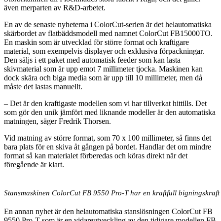
även merparten av R&D-arbetet.
En av de senaste nyheterna i ColorCut-serien är det helautomatiska
skärbordet av flatbäddsmodell med namnet ColorCut FB15000TO.
En maskin som är utvecklad för större format och kraftigare
material, som exempelvis displayer och exklusiva förpackningar.
Den säljs i ett paket med automatisk feeder som kan lasta
skivmaterial som är upp emot 7 millimeter tjocka. Maskinen kan
dock skära och biga media som är upp till 10 millimeter, men då
måste det lastas manuellt.
– Det är den kraftigaste modellen som vi har tillverkat hittills. Det
som gör den unik jämfört med liknande modeller är den automatiska
matningen, säger Fredrik Thorsen.
Vid matning av större format, som 70 x 100 millimeter, så finns det
bara plats för en skiva åt gången på bordet. Handlar det om mindre
format så kan materialet förberedas och köras direkt när det
föregående är klart.
Stansmaskinen ColorCut FB 9550 Pro-T har en kraftfull bigningskraft 
En annan nyhet är den helautomatiska stanslösningen ColorCut FB
9550 Pro-T som är en vidareutveckling av den tidigare modellen FB