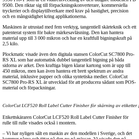
9500. Den riktar sig till förpackningskonverterare, kommersiella
tryckerier och displaytillverkare med krav på hastighet, precision
och en mångsidighet kring applikationerna.
Maskinen är utrustad med fem verktyg, tangentiell skärteknik och ett
patenterat system för bakre märkesavläsning. Den kan hantera
material upp till 3 000 mikron och har en kraftfull bigningskraft på
2,5 kilo.
Plockmatic visade även den digitala stansen ColorCut SC7800 Pro-
RS XL som har automatisk dubbel tangentiell bigning på båda
sidorna av arket. Den kraftiga bigen klarar kartong som är upp till
450 mikron, men kan även hantera ett brett spektrum av andra
material, inklusive papper och olika syntetiska medier. ColorCut
SC7800 Pro-RS XL är utvecklad för att producera sådant som POS-
material och förpackningar.
ColorCut LCF520 Roll Label Cutter Finisher för skärning av etiketter frå
Etikettskäraren ColorCut LCF520 Roll Label Cutter Finisher för
rulle till rulle visades också i montern.
– Vi har nyligen sålt en maskin av den modellen i Sverige, och det
kommer några och tittar på den nu på mässan. Vi visade den på