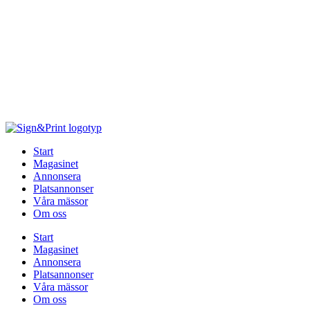
Hoppa
till
innehåll
Start
Magasinet
Annonsera
Platsannonser
Våra mässor
Om oss
Start
Magasinet
Annonsera
Platsannonser
Våra mässor
Om oss