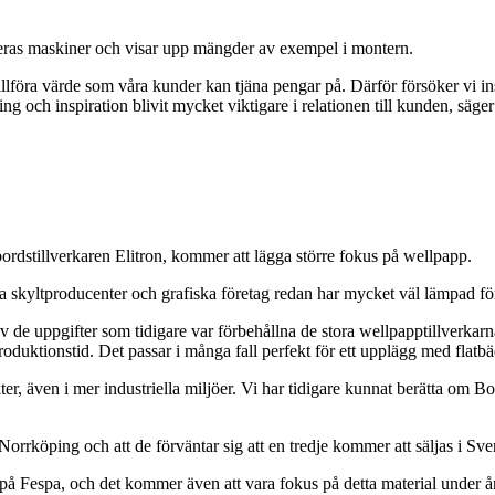
eras maskiner och visar upp mängder av exempel i montern.
llföra värde som våra kunder kan tjäna pengar på. Därför försöker vi in
ng och inspiration blivit mycket viktigare i relationen till kunden, säge
s­tillverkaren Elitron, kommer att lägga större fokus på wellpapp.
a skyltproducenter och grafiska företag redan har mycket väl lämpad f
av de uppgifter som tidigare var förbehållna de stora wellpapptillverk
oduktionstid. Det passar i många fall perfekt för ett upplägg med flatb
ter, även i mer industriella miljöer. Vi har tidigare kunnat berätta om
 Norrköping och att de förväntar sig att en tredje kommer att säljas i Sv
 på Fespa, och det kommer även att vara fokus på detta material under 