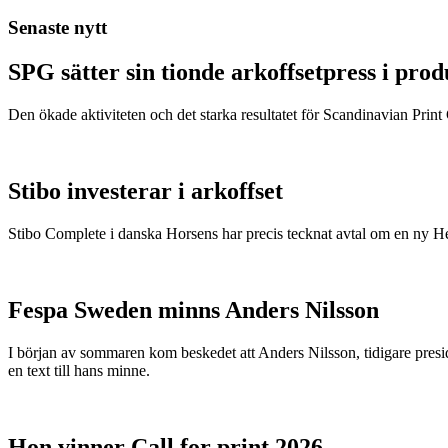
Senaste nytt
SPG sätter sin tionde arkoffsetpress i pro
Den ökade aktiviteten och det starka resultatet för Scandinavian Print Gr
Stibo investerar i arkoffset
Stibo Complete i danska Horsens har precis tecknat avtal om en ny
Fespa Sweden minns Anders Nilsson
I början av sommaren kom beskedet att Anders Nilsson, tidigare presid
en text till hans minne.
Hon vinner Call for print 2026