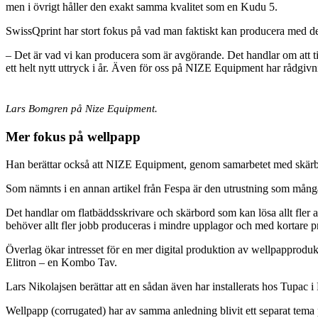
men i övrigt håller den exakt samma kvalitet som en Kudu 5.
SwissQprint har stort fokus på vad man faktiskt kan producera med d
– Det är vad vi kan producera som är avgörande. Det handlar om att ti
ett helt nytt uttryck i år. Även för oss på NIZE Equipment har rådgivni
Lars Bomgren på Nize Equipment.
Mer fokus på wellpapp
Han berättar också att NIZE Equipment, genom samarbetet med skärbord
Som nämnts i en annan artikel från Fespa är den utrustning som mång
Det handlar om flatbäddsskrivare och skärbord som kan lösa allt fler 
behöver allt fler jobb produceras i mindre upplagor och med kortare pr
Överlag ökar intresset för en mer digital produktion av wellpapproduk
Elitron – en Kombo Tav.
Lars Nikolajsen berättar att en sådan även har installerats hos Tupac i
Wellpapp (corrugated) har av samma anledning blivit ett separat tema