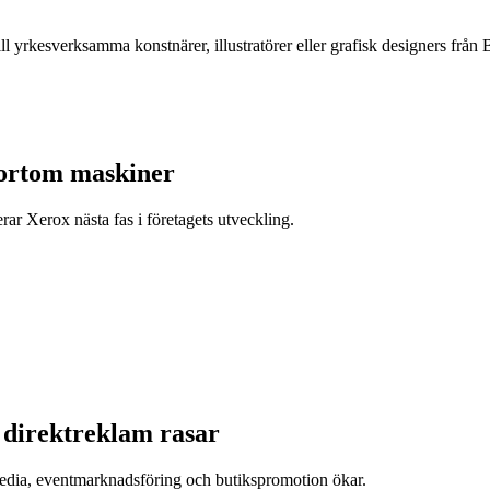
ll yrkesverksamma konstnärer, illustratörer eller grafisk designers f
bortom maskiner
r Xerox nästa fas i företagets utveckling.
h direktreklam rasar
tmedia, eventmarknadsföring och butikspromotion ökar.