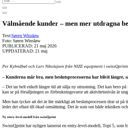
…
Välmående kunder – men mer utdragna bes
Text:
Søren Winsløw
Foto: Søren Winsløw
PUBLICERAD: 21 maj 2026
UPPDATERAD: 21 maj
Per Kybndbøl och Lars Nikolajsen från NIZE equipment i swissQprint
– Kunderna mår bra, men beslutsprocesserna har blivit längre, 
– Det tar helt enkelt längre tid att sälja ny utrustning. Det kan bero p
kan se på försäljningen av förbrukningsvaror att aktivitetsnivån är unge
Men han tycker att det är lite märkligt att beslutsprocessen drar ut på 
leder det oftast till ökad omsättning. Det är som om både tekniken och 
Ny entry-level-modell från swissQprint
SwissQprint har nyligen lanserat en entry-level-modell, Topi 5, som 