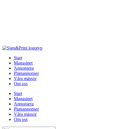
Hoppa
till
innehåll
Start
Magasinet
Annonsera
Platsannonser
Våra mässor
Om oss
Start
Magasinet
Annonsera
Platsannonser
Våra mässor
Om oss
Sök