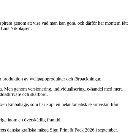
spirera genom att visa vad man kan göra, och därför har montern fått
r Lars Nikolajsen.
ör produktion av wellpappprodukter och förpackningar.
arna. Men genom versionering, individualisering, e-handel med mera
äddsskrivare och skärbord.
 Boxen Emballage, som har köpt en helautomatisk skärmaskin från
erige inom en överskådlig framtid.
årets danska grafiska mässa Sign Print & Pack 2026 i september.