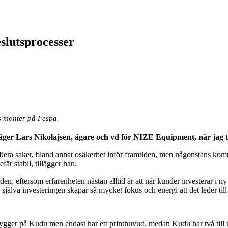
lutsprocesser
s monter på Fespa.
säger Lars Nikolajsen, ägare och vd för NIZE Equipment, när jag 
å flera saker, bland annat osäkerhet inför framtiden, men någonstans komm
fär stabil, tillägger han.
tiden, eftersom erfarenheten nästan alltid är att när kunder investerar i
själva investeringen skapar så mycket fokus och energi att det leder till 
bygger på Kudu men endast har ett printhuvud, medan Kudu har två till 