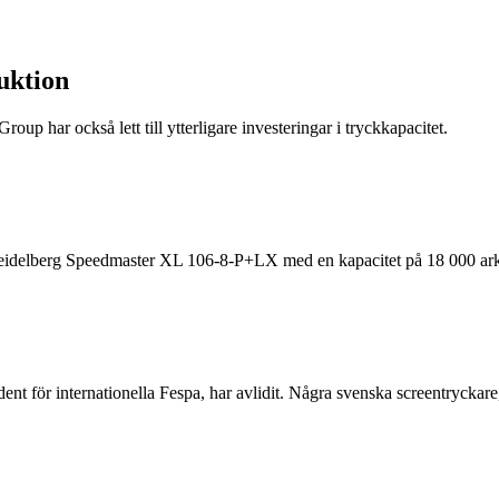
duktion
oup har också lett till ytterligare investeringar i tryckkapacitet.
 Heidelberg Speedmaster XL 106-8-P+LX med en kapacitet på 18 000 ark
ent för internationella Fespa, har avlidit. Några svenska screentrycka