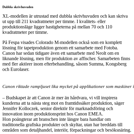
Dubbla skrivhuvuden
XL-modellen är utrustad med dubbla skrivhuvuden och kan skriva
ut upp till 211 kvadratmeter per timme. I kvalitets- eller
produktionsläge ligger hastigheterna på mellan 70 och 110
kvadratmeter per timme.
På Fespa visades Colorado M-modellen också som en komplett
lösning för tapetproduktion genom ett samarbete med Fotoba.
Canon har sedan tidigare även ett samarbete med Neolt om en
liknande lösning, men för produktion av affischer. Samarbeten finns
med fler aktörer inom efterbehandling, såsom Summa, Kongsberg
och Eurolaser.
Canon riktade rampljuset lika mycket på applikationer som maskiner 
– Budskapet är att Canon är mer än hårdvara, vi vill inspirera
kunderna att ta nästa steg mot en framtidssäker produktion, säger
Jennifer Kolloczek, senior direktör för marknadsföring och
innovation inom produktionsprint hos Canon EMEA.
Hon poängterar att branschen inte längre bara handlar om
traditionella grafiska produkter och skyltar, utan har breddats till
områden som detaljhandel, interiör, förpackningar och besöksnäring.