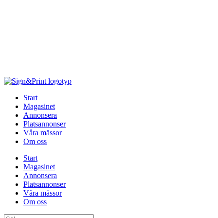
Hoppa
till
innehåll
Start
Magasinet
Annonsera
Platsannonser
Våra mässor
Om oss
Start
Magasinet
Annonsera
Platsannonser
Våra mässor
Om oss
Sök