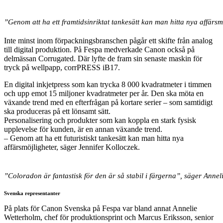
”Genom att ha ett framtidsinriktat tankesätt kan man hitta nya affärsm
Inte minst inom förpackningsbranschen pågår ett skifte från analog
till digital produktion. På Fespa medverkade Canon också på
delmässan Corrugated. Där lyfte de fram sin senaste maskin för
tryck på wellpapp, corrPRESS iB17.
En digital inkjetpress som kan trycka 8 000 kvadratmeter i timmen
och upp emot 15 miljoner kvadratmeter per år. Den ska möta en
växande trend med en efterfrågan på kortare serier – som samtidigt
ska produceras på ett lönsamt sätt.
Personalisering och produkter som kan koppla en stark fysisk
upplevelse för kunden, är en annan växande trend.
– Genom att ha ett futuristiskt tankesätt kan man hitta nya
affärsmöjligheter, säger Jennifer Kolloczek.
”Coloradon är fantastisk för den är så stabil i färgerna”, säger Ann
Svenska representanter
På plats för Canon Svenska på Fespa var bland annat Annelie
Wetterholm, chef för produktionsprint och Marcus Eriksson, senior