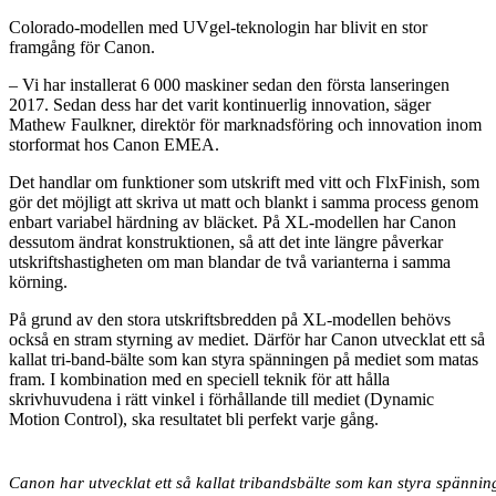
Colorado-modellen med UVgel-teknologin har blivit en stor
framgång för Canon.
– Vi har installerat 6 000 maskiner sedan den första lanseringen
2017. Sedan dess har det varit kontinuerlig innovation, säger
Mathew Faulkner, direktör för marknadsföring och innovation inom
storformat hos Canon EMEA.
Det handlar om funktioner som utskrift med vitt och FlxFinish, som
gör det möjligt att skriva ut matt och blankt i samma process genom
enbart variabel härdning av bläcket. På XL-modellen har Canon
dessutom ändrat konstruktionen, så att det inte längre påverkar
utskriftshastigheten om man blandar de två varianterna i samma
körning.
På grund av den stora utskriftsbredden på XL-modellen behövs
också en stram styrning av mediet. Därför har Canon utvecklat ett så
kallat tri-band-bälte som kan styra spänningen på mediet som matas
fram. I kombination med en speciell teknik för att hålla
skrivhuvudena i rätt vinkel i förhållande till mediet (Dynamic
Motion Control), ska resultatet bli perfekt varje gång.
Canon har utvecklat ett så kallat tribandsbälte som kan styra spänni