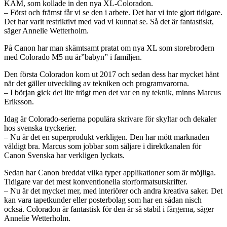
KAM, som kollade in den nya XL-Coloradon.
– Först och främst får vi se den i arbete. Det har vi inte gjort tidigare.
Det har varit restriktivt med vad vi kunnat se. Så det är fantastiskt,
säger Annelie Wetterholm.
På Canon har man skämtsamt pratat om nya XL som storebrodern
med Colorado M5 nu är”babyn” i familjen.
Den första Coloradon kom ut 2017 och sedan dess har mycket hänt
när det gäller utveckling av tekniken och programvarorna.
– I början gick det lite trögt men det var en ny teknik, minns Marcus
Eriksson.
Idag är Colorado-serierna populära skrivare för skyltar och dekaler
hos svenska tryckerier.
– Nu är det en superprodukt verkligen. Den har mött marknaden
väldigt bra. Marcus som jobbar som säljare i direktkanalen för
Canon Svenska har verkligen lyckats.
Sedan har Canon breddat vilka typer applikationer som är möjliga.
Tidigare var det mest konventionella storformatsutskrifter.
– Nu är det mycket mer, med interiörer och andra kreativa saker. Det
kan vara tapetkunder eller posterbolag som har en sådan nisch
också. Coloradon är fantastisk för den är så stabil i färgerna, säger
Annelie Wetterholm.