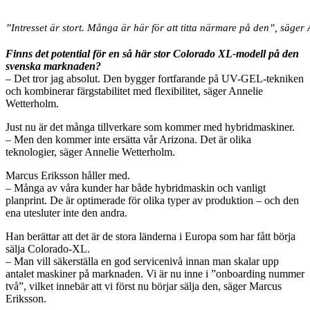
”Intresset är stort. Många är här för att titta närmare på den”, säg
Finns det potential för en så här stor Colorado XL-modell på den
svenska marknaden?
– Det tror jag absolut. Den bygger fortfarande på UV-GEL-tekniken
och kombinerar färgstabilitet med flexibilitet, säger Annelie
Wetterholm.
Just nu är det många tillverkare som kommer med hybridmaskiner.
– Men den kommer inte ersätta vår Arizona. Det är olika
teknologier, säger Annelie Wetterholm.
Marcus Eriksson håller med.
– Många av våra kunder har både hybridmaskin och vanligt
planprint. De är optimerade för olika typer av produktion – och den
ena utesluter inte den andra.
Han berättar att det är de stora länderna i Europa som har fått börja
sälja Colorado-XL.
– Man vill säkerställa en god servicenivå innan man skalar upp
antalet maskiner på marknaden. Vi är nu inne i ”onboarding nummer
två”, vilket innebär att vi först nu börjar sälja den, säger Marcus
Eriksson.