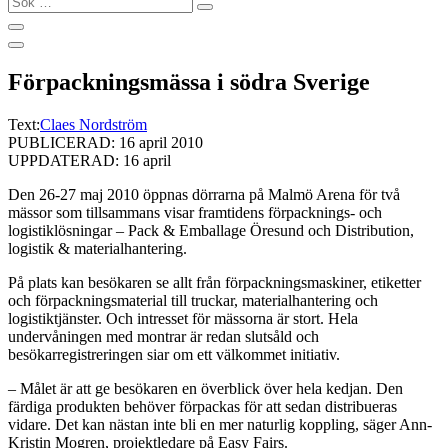
…
Förpackningsmässa i södra Sverige
Text:
Claes Nordström
PUBLICERAD: 16 april 2010
UPPDATERAD: 16 april
Den 26-27 maj 2010 öppnas dörrarna på Malmö Arena för två
mässor som tillsammans visar framtidens förpacknings- och
logistiklösningar – Pack & Emballage Öresund och Distribution,
logistik & materialhantering.
På plats kan besökaren se allt från förpackningsmaskiner, etiketter
och förpackningsmaterial till truckar, materialhantering och
logistiktjänster. Och intresset för mässorna är stort. Hela
undervåningen med montrar är redan slutsåld och
besökarregistreringen siar om ett välkommet initiativ.
– Målet är att ge besökaren en överblick över hela kedjan. Den
färdiga produkten behöver förpackas för att sedan distribueras
vidare. Det kan nästan inte bli en mer naturlig koppling, säger Ann-
Kristin Mogren, projektledare på Easy Fairs.