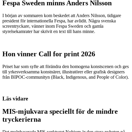
Fespa Sweden minns Anders Nilsson
I början av sommaren kom beskedet att Anders Nilsson, tidigare
president för internationella Fespa, har avlidit. Några svenska
screentryckare, vänner inom Fespa Sweden och gamla
styrelsekamrater har skrivit en text till hans minne.
Hon vinner Call for print 2026
Priset har som syfte att förändra den homogena konstscenen och ges
till yrkesverksamma konstnärer, illustratörer eller grafisk designers
från BIPOC-communityn (Black, Indigenous, and People of Color).
Läs vidare
MIS-mjukvara speciellt för de mindre
tryckerierna
Det molnbaserade MIS-verktyget Nubium är den stora nyheten på