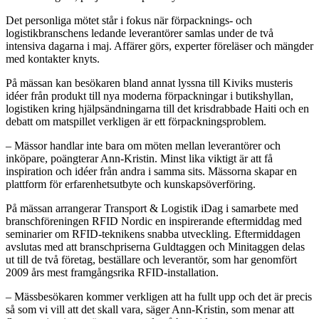
Det personliga mötet står i fokus när förpacknings- och
logistikbranschens ledande leverantörer samlas under de två
intensiva dagarna i maj. Affärer görs, experter föreläser och mängder
med kontakter knyts.
På mässan kan besökaren bland annat lyssna till Kiviks musteris
idéer från produkt till nya moderna förpackningar i butikshyllan,
logistiken kring hjälpsändningarna till det krisdrabbade Haiti och en
debatt om matspillet verkligen är ett förpackningsproblem.
– Mässor handlar inte bara om möten mellan leverantörer och
inköpare, poängterar Ann-Kristin. Minst lika viktigt är att få
inspiration och idéer från andra i samma sits. Mässorna skapar en
plattform för erfarenhetsutbyte och kunskapsöverföring.
På mässan arrangerar Transport & Logistik iDag i samarbete med
branschföreningen RFID Nordic en inspirerande eftermiddag med
seminarier om RFID-teknikens snabba utveckling. Eftermiddagen
avslutas med att branschpriserna Guldtaggen och Minitaggen delas
ut till de två företag, beställare och leverantör, som har genomfört
2009 års mest framgångsrika RFID-installation.
– Mässbesökaren kommer verkligen att ha fullt upp och det är precis
så som vi vill att det skall vara, säger Ann-Kristin, som menar att