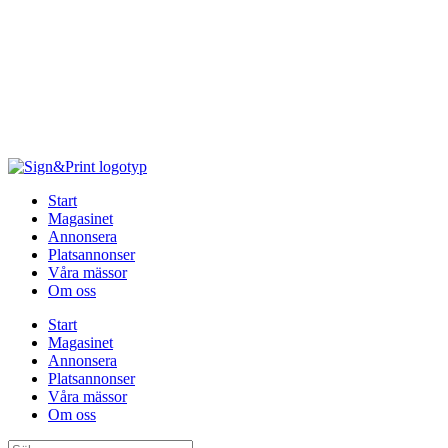
Hoppa
till
innehåll
Start
Magasinet
Annonsera
Platsannonser
Våra mässor
Om oss
Start
Magasinet
Annonsera
Platsannonser
Våra mässor
Om oss
Sök