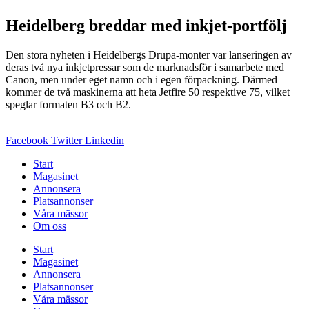
Heidelberg breddar med inkjet-portfölj
Den stora nyheten i Heidelbergs Drupa-monter var lanseringen av
deras två nya inkjetpressar som de marknadsför i samarbete med
Canon, men under eget namn och i egen förpackning. Därmed
kommer de två maskinerna att heta Jetfire 50 respektive 75, vilket
speglar formaten B3 och B2.
Facebook
Twitter
Linkedin
Start
Magasinet
Annonsera
Platsannonser
Våra mässor
Om oss
Start
Magasinet
Annonsera
Platsannonser
Våra mässor