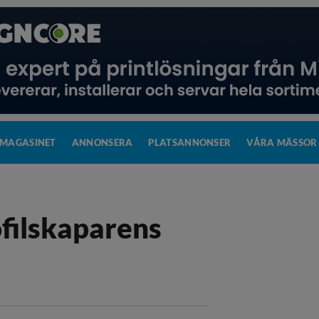
MAGASINET
ANNONSERA
PLATSANNONSER
VÅRA MÄSSOR
ofilskaparens