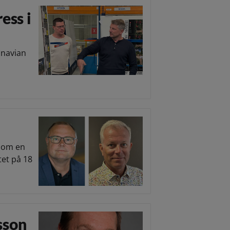
ess i
inavian
l om en
et på 18
sson