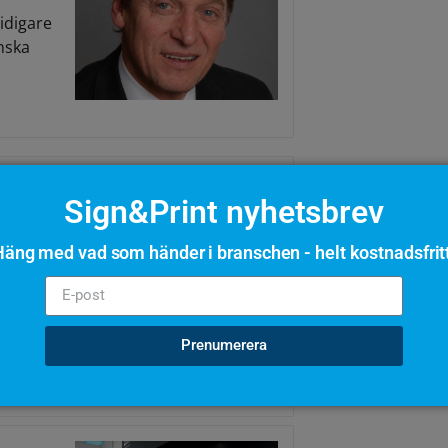
idigare
enska
Sign&Print nyhetsbrev
cenen
äng med vad som händer i branschen - helt kostnadsfrit
r grafisk
d People
Prenumerera