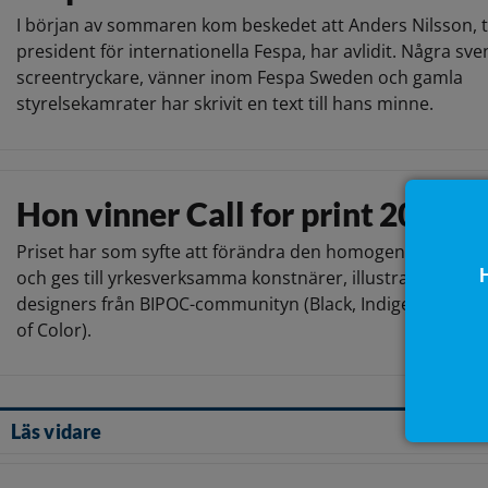
I början av sommaren kom beskedet att Anders Nilsson, t
president för internationella Fespa, har avlidit. Några sv
screentryckare, vänner inom Fespa Sweden och gamla
styrelsekamrater har skrivit en text till hans minne.
Hon vinner Call for print 2026
Priset har som syfte att förändra den homogena konsts
H
och ges till yrkesverksamma konstnärer, illustratörer elle
designers från BIPOC-communityn (Black, Indigenous, an
of Color).
Läs vidare