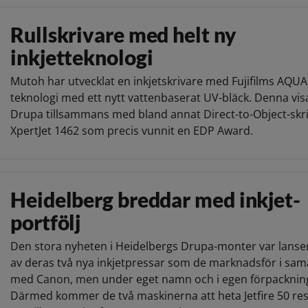
Rullskrivare med helt ny
inkjetteknologi
Mutoh har utvecklat en inkjetskrivare med Fujifilms AQU
teknologi med ett nytt vattenbaserat UV-bläck. Denna vi
Drupa tillsammans med bland annat Direct-to-Object-skr
XpertJet 1462 som precis vunnit en EDP Award.
Heidelberg breddar med inkjet-
portfölj
Den stora nyheten i Heidelbergs Drupa-monter var lanse
av deras två nya inkjetpressar som de marknadsför i sa
med Canon, men under eget namn och i egen förpacknin
Därmed kommer de två maskinerna att heta Jetfire 50 res