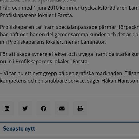
PUBLICERAD: 5 MAJ 2010
UPPDATERAD: 5 MAJ
Från och med 1 juni 2010 kommer trycksaksförädlaren Lamin
Profilskaparens lokaler i Farsta.
Profilskaparen tar fram specialanpassade pärmar, förpackn
har haft och har en del gemensamma kunder och det är därfö
in i Profilskaparens lokaler, menar Laminator.
För att skapa synergieffekter och trygga framtida starka ku
nu in i Profilskaparens lokaler i Farsta.
– Vi tar nu ett nytt grepp på den grafiska marknaden. Till
kompetens och en snabbare service, säger Håkan Hansson 
Senaste nytt