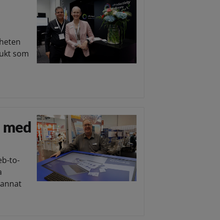
yheten
dukt som
a med
eb-to-
a
 annat