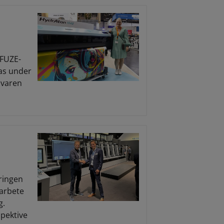
AFUZE-
sas under
ivaren
ringen
marbete
g.
pektive