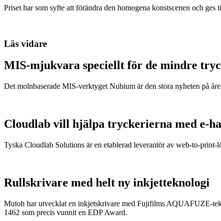
Priset har som syfte att förändra den homogena konstscenen och ges ti
Läs vidare
MIS-mjukvara speciellt för de mindre try
Det molnbaserade MIS-verktyget Nubium är den stora nyheten på året
Cloudlab vill hjälpa tryckerierna med e-h
Tyska Cloudlab Solutions är en etablerad leverantör av web-to-print-l
Rullskrivare med helt ny inkjetteknologi
Mutoh har utvecklat en inkjetskrivare med Fujifilms AQUAFUZE-tekno
1462 som precis vunnit en EDP Award.