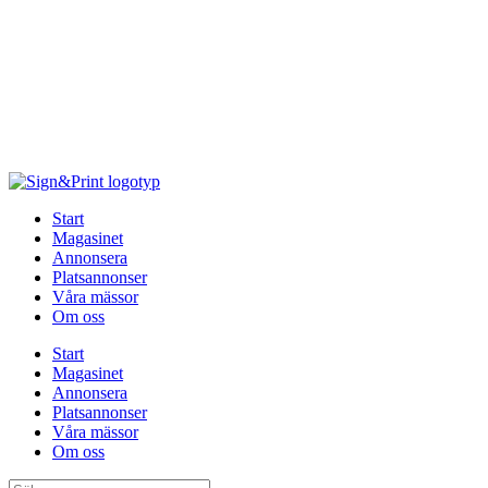
Hoppa
till
innehåll
Start
Magasinet
Annonsera
Platsannonser
Våra mässor
Om oss
Start
Magasinet
Annonsera
Platsannonser
Våra mässor
Om oss
Sök