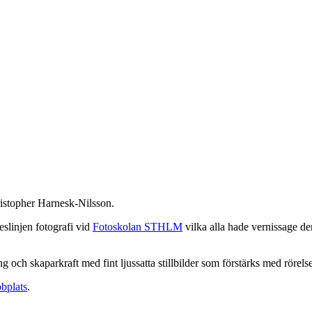
hristopher Harnesk-Nilsson.
slinjen fotografi vid
Fotoskolan STHLM
vilka alla hade vernissage d
g och skaparkraft med fint ljussatta stillbilder som förstärks med rörelse 
bplats
.