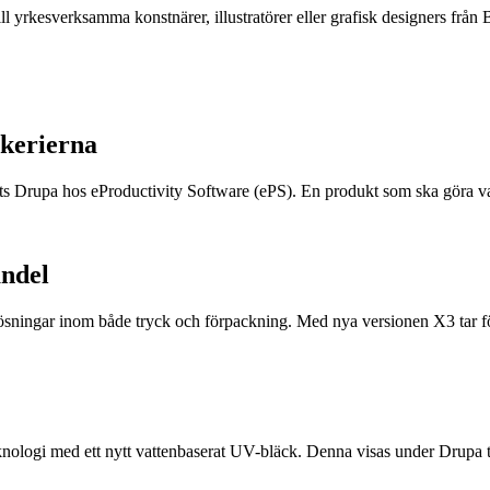
ll yrkesverksamma konstnärer, illustratörer eller grafisk designers f
ckerierna
s Drupa hos eProductivity Software (ePS). En produkt som ska göra va
andel
ösningar inom både tryck och förpackning. Med nya versionen X3 tar före
logi med ett nytt vattenbaserat UV-bläck. Denna visas under Drupa t