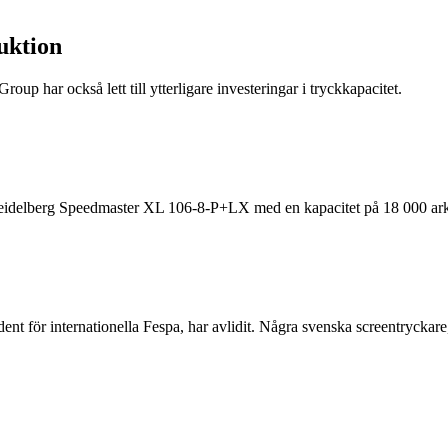
duktion
oup har också lett till ytterligare investeringar i tryckkapacitet.
 Heidelberg Speedmaster XL 106-8-P+LX med en kapacitet på 18 000 ark
ent för internationella Fespa, har avlidit. Några svenska screentrycka