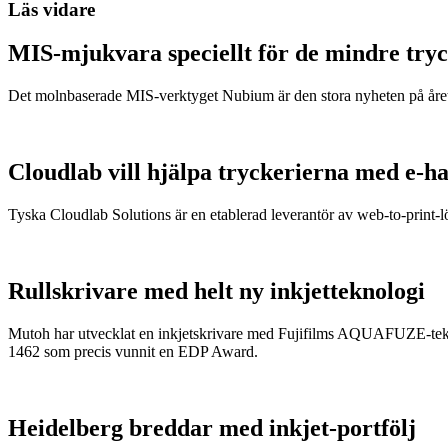
Läs vidare
MIS-mjukvara speciellt för de mindre try
Det molnbaserade MIS-verktyget Nubium är den stora nyheten på året
Cloudlab vill hjälpa tryckerierna med e-h
Tyska Cloudlab Solutions är en etablerad leverantör av web-to-print-l
Rullskrivare med helt ny inkjetteknologi
Mutoh har utvecklat en inkjetskrivare med Fujifilms AQUAFUZE-tekno
1462 som precis vunnit en EDP Award.
Heidelberg breddar med inkjet-portfölj