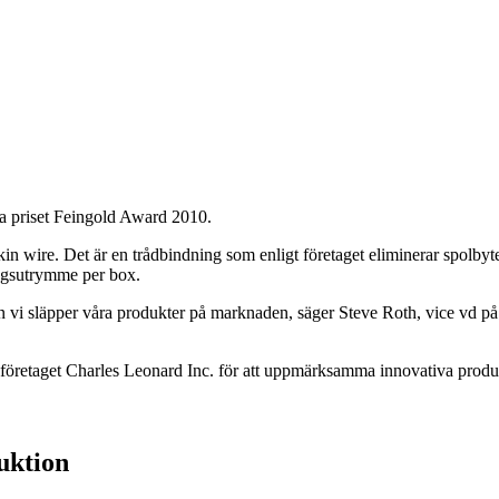
ka priset Feingold Award 2010.
n wire. Det är en trådbindning som enligt företaget eliminerar spolbyt
ringsutrymme per box.
nnan vi släpper våra produkter på marknaden, säger Steve Roth, vice vd 
 företaget Charles Leonard Inc. för att uppmärksamma innovativa produk
duktion