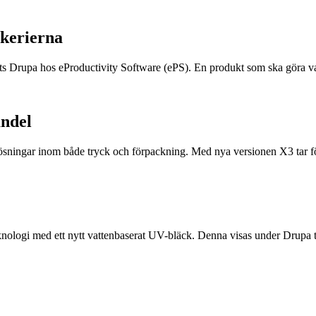
ckerierna
s Drupa hos eProductivity Software (ePS). En produkt som ska göra va
andel
ösningar inom både tryck och förpackning. Med nya versionen X3 tar före
logi med ett nytt vattenbaserat UV-bläck. Denna visas under Drupa t