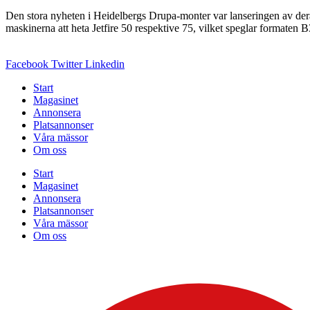
Den stora nyheten i Heidelbergs Drupa-monter var lanseringen av de
maskinerna att heta Jetfire 50 respektive 75, vilket speglar formaten 
Facebook
Twitter
Linkedin
Start
Magasinet
Annonsera
Platsannonser
Våra mässor
Om oss
Start
Magasinet
Annonsera
Platsannonser
Våra mässor
Om oss