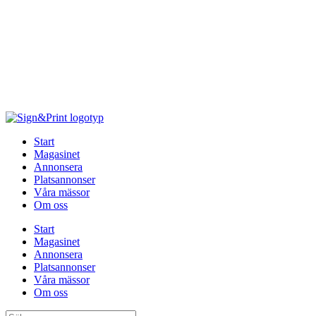
Hoppa
till
innehåll
Start
Magasinet
Annonsera
Platsannonser
Våra mässor
Om oss
Start
Magasinet
Annonsera
Platsannonser
Våra mässor
Om oss
Sök