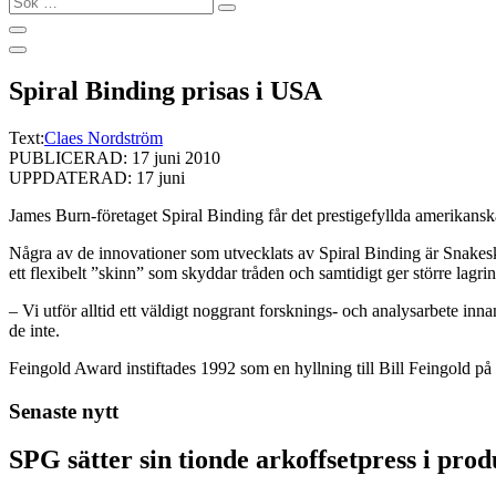
…
Spiral Binding prisas i USA
Text:
Claes Nordström
PUBLICERAD: 17 juni 2010
UPPDATERAD: 17 juni
James Burn-företaget Spiral Binding får det prestigefyllda amerikans
Några av de innovationer som utvecklats av Spiral Binding är Snakeski
ett flexibelt ”skinn” som skyddar tråden och samtidigt ger större lag
– Vi utför alltid ett väldigt noggrant forsknings- och analysarbete i
de inte.
Feingold Award instiftades 1992 som en hyllning till Bill Feingold på
Senaste nytt
SPG sätter sin tionde arkoffsetpress i pro