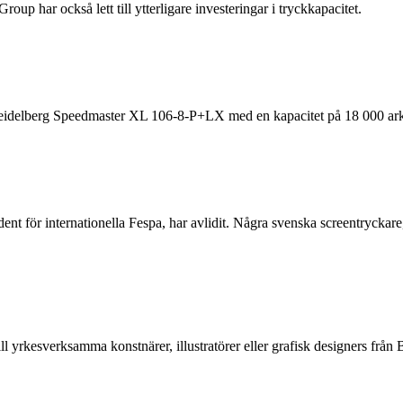
oup har också lett till ytterligare investeringar i tryckkapacitet.
 Heidelberg Speedmaster XL 106-8-P+LX med en kapacitet på 18 000 ark
ent för internationella Fespa, har avlidit. Några svenska screentrycka
ll yrkesverksamma konstnärer, illustratörer eller grafisk designers f