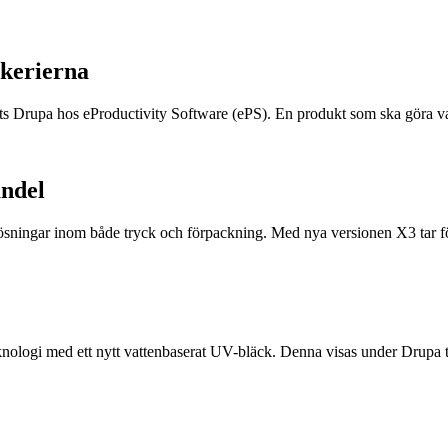
ckerierna
s Drupa hos eProductivity Software (ePS). En produkt som ska göra va
andel
ösningar inom både tryck och förpackning. Med nya versionen X3 tar före
logi med ett nytt vattenbaserat UV-bläck. Denna visas under Drupa t