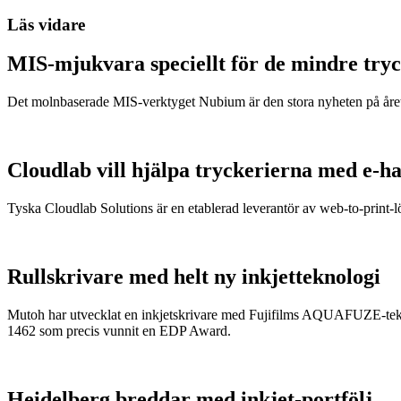
Läs vidare
MIS-mjukvara speciellt för de mindre try
Det molnbaserade MIS-verktyget Nubium är den stora nyheten på året
Cloudlab vill hjälpa tryckerierna med e-h
Tyska Cloudlab Solutions är en etablerad leverantör av web-to-print-l
Rullskrivare med helt ny inkjetteknologi
Mutoh har utvecklat en inkjetskrivare med Fujifilms AQUAFUZE-tekno
1462 som precis vunnit en EDP Award.
Heidelberg breddar med inkjet-portfölj