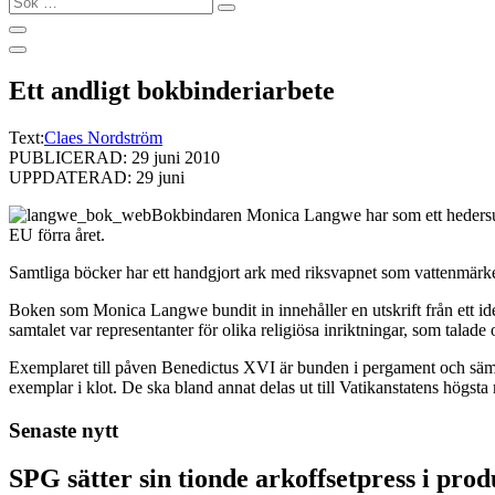
…
Ett andligt bokbinderiarbete
Text:
Claes Nordström
PUBLICERAD: 29 juni 2010
UPPDATERAD: 29 juni
Bokbindaren Monica Langwe har som ett hedersupp
EU förra året.
Samtliga böcker har ett handgjort ark med riksvapnet som vattenmär
Boken som Monica Langwe bundit in innehåller en utskrift från ett id
samtalet var representanter för olika religiösa inriktningar, som talad
Exemplaret till påven Benedictus XVI är bunden i pergament och sämsk
exemplar i klot. De ska bland annat delas ut till Vatikanstatens högsta 
Senaste nytt
SPG sätter sin tionde arkoffsetpress i pro