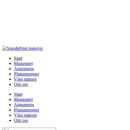
Hoppa
till
innehåll
Start
Magasinet
Annonsera
Platsannonser
Våra mässor
Om oss
Start
Magasinet
Annonsera
Platsannonser
Våra mässor
Om oss
Sök