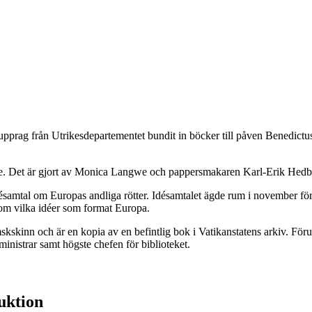
rag från Utrikesdepartementet bundit in böcker till påven Benedictu
ke. Det är gjort av Monica Langwe och pappersmakaren Karl-Erik Hedbe
ésamtal om Europas andliga rötter. Idésamtalet ägde rum i november för
e om vilka idéer som format Europa.
skinn och är en kopia av en befintlig bok i Vatikanstatens arkiv. För
ministrar samt högste chefen för biblioteket.
duktion