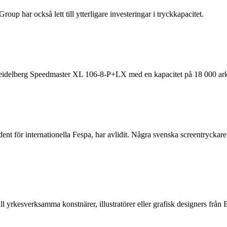
oup har också lett till ytterligare investeringar i tryckkapacitet.
 Heidelberg Speedmaster XL 106-8-P+LX med en kapacitet på 18 000 ark
ent för internationella Fespa, har avlidit. Några svenska screentrycka
ll yrkesverksamma konstnärer, illustratörer eller grafisk designers f