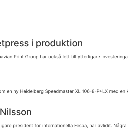
etpress i produktion
vian Print Group har också lett till ytterligare investeringa
l om en ny Heidelberg Speedmaster XL 106-8-P+LX med en k
Nilsson
igare president för internationella Fespa, har avlidit. Nå