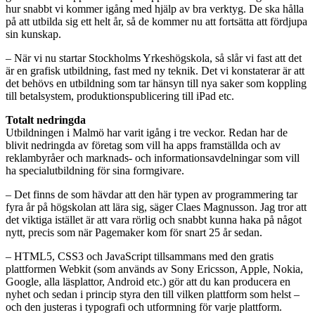
hur snabbt vi kommer igång med hjälp av bra verktyg. De ska hålla
på att utbilda sig ett helt år, så de kommer nu att fortsätta att fördjupa
sin kunskap.
– När vi nu startar Stockholms Yrkeshögskola, så slår vi fast att det
är en grafisk utbildning, fast med ny teknik. Det vi konstaterar är att
det behövs en utbildning som tar hänsyn till nya saker som koppling
till betalsystem, produktionspublicering till iPad etc.
Totalt nedringda
Utbildningen i Malmö har varit igång i tre veckor. Redan har de
blivit nedringda av företag som vill ha apps framställda och av
reklambyråer och marknads- och informationsavdelningar som vill
ha specialutbildning för sina formgivare.
– Det finns de som hävdar att den här typen av programmering tar
fyra år på högskolan att lära sig, säger Claes Magnusson. Jag tror att
det viktiga istället är att vara rörlig och snabbt kunna haka på något
nytt, precis som när Pagemaker kom för snart 25 år sedan.
– HTML5, CSS3 och JavaScript tillsammans med den gratis
plattformen Webkit (som används av Sony Ericsson, Apple, Nokia,
Google, alla läsplattor, Android etc.) gör att du kan producera en
nyhet och sedan i princip styra den till vilken plattform som helst –
och den justeras i typografi och utformning för varje plattform.