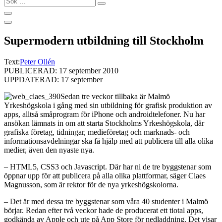
…
Supermodern utbildning till Stockholm
Text:
Peter Ollén
PUBLICERAD: 17 september 2010
UPPDATERAD: 17 september
Sedan tre veckor tillbaka är Malmö
Yrkeshögskola i gång med sin utbildning för grafisk produktion av
apps, alltså småprogram för iPhone och androidtelefoner. Nu har
ansökan lämnats in om att starta Stockholms Yrkeshögskola, där
grafiska företag, tidningar, medieföretag och marknads- och
informationsavdelningar ska få hjälp med att publicera till alla olika
medier, även den nyaste nya.
– HTML5, CSS3 och Javascript. Där har ni de tre byggstenar som
öppnar upp för att publicera på alla olika plattformar, säger Claes
Magnusson, som är rektor för de nya yrkeshögskolorna.
– Det är med dessa tre byggstenar som våra 40 studenter i Malmö
börjar. Redan efter två veckor hade de producerat ett tiotal apps,
godkända av Apple och ute på App Store för nedladdning. Det visar