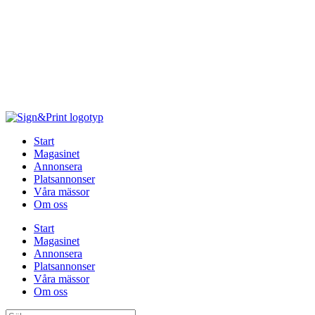
Hoppa
till
innehåll
Start
Magasinet
Annonsera
Platsannonser
Våra mässor
Om oss
Start
Magasinet
Annonsera
Platsannonser
Våra mässor
Om oss
Sök