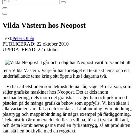
…
Vilda Västern hos Neopost
Text:
Peter Ollén
PUBLICERAD: 22 oktober 2010
UPPDATERAD: 22 oktober
I går och i dag har Neopost varit förvandlat till
rena Vilda Västern. Varje år har företaget ett tekniskt tema och ett
underhållande tema kring sitt öppna hus i dagarna två.
– Vi har arbetsflöden som tekniskt tema i år, säger Bo Larson, som
säljer grafiska maskiner hos Neopost. Det är dels inom
posthantering, dels inom det grafiska – säger han och pekar med
pistolen på de många grafiska behov som uppfylls. Vi kan skära i
alla varianter samt falsa och korsfalsa. Limbindning, wirebindning,
plastrygg och mappinbindning är några exempel på färdiggörning.
Trekantstrim är numera det de flesta vill ha, för att trycka till kant,
och detta kombineras gärna med en fyrkantsrygg, så att produkten
kan stå i en bokhylla med en ryggtext.