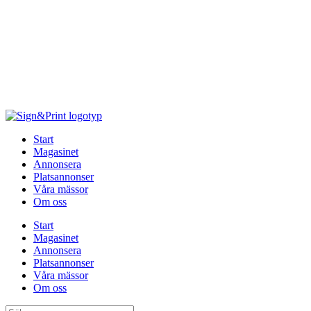
Hoppa
till
innehåll
Start
Magasinet
Annonsera
Platsannonser
Våra mässor
Om oss
Start
Magasinet
Annonsera
Platsannonser
Våra mässor
Om oss
Sök