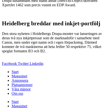
Drupa tillsammans med bland annat Direct-to-Object-skrivaren
XpertJet 1462 som precis vunnit en EDP Award.
Heidelberg breddar med inkjet-portfölj
Den stora nyheten i Heidelbergs Drupa-monter var lanseringen av
deras två nya inkjetpressar som de marknadsför i samarbete med
Canon, men under eget namn och i egen förpackning. Därmed
kommer de två maskinerna att heta Jetfire 50 respektive 75, vilket
speglar formaten B3 och B2.
Facebook
Twitter
Linkedin
Start
Magasinet
Annonsera
Platsannonser
Våra mässor
Om oss
Start
Magasinet