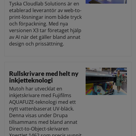
Tyska Cloudlab Solutions är en
etablerad leverantör av web-to-
print-lösningar inom både tryck
och förpackning. Med nya
versionen X3 tar företaget hjälp
av AI när det gäller bland annat
design och prissättning.
Rullskrivare med helt ny
inkjetteknologi
Mutoh har utvecklat en
inkjetskrivare med Fujifilms
AQUAFUZE-teknologi med ett
nytt vattenbaserat UV-bläck.
Denna visas under Drupa
tillsammans med bland annat
Direct-to-Object-skrivaren
XpertJet 1462 som precis vunnit