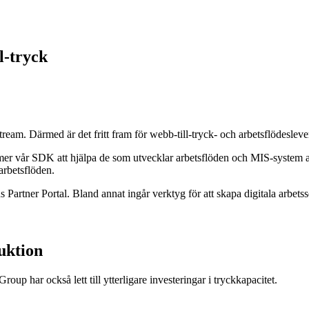
l-tryck
ream. Därmed är det fritt fram för webb-till-tryck- och arbetsflödeslev
r vår SDK att hjälpa de som utvecklar arbetsflöden och MIS-system att
 arbetsflöden.
Partner Portal. Bland annat ingår verktyg för att skapa digitala arbetss
duktion
oup har också lett till ytterligare investeringar i tryckkapacitet.