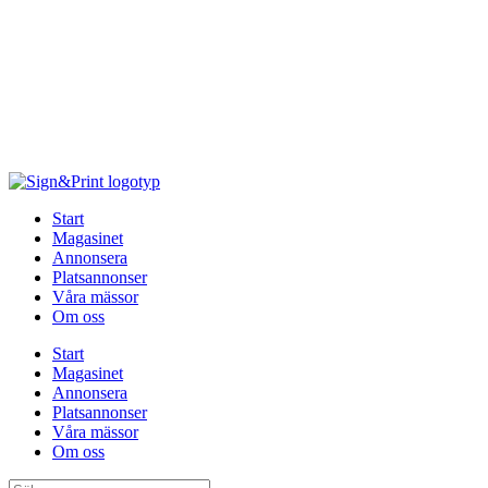
Hoppa
till
innehåll
Start
Magasinet
Annonsera
Platsannonser
Våra mässor
Om oss
Start
Magasinet
Annonsera
Platsannonser
Våra mässor
Om oss
Sök