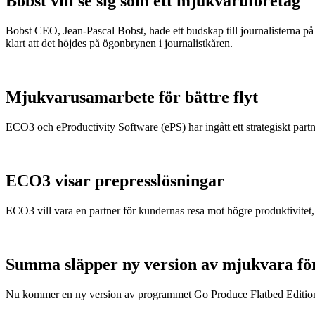
Bobst vill se sig som ett mjukvaruföretag
Bobst CEO, Jean-Pascal Bobst, hade ett budskap till journalisterna på 
klart att det höjdes på ögonbrynen i journalistkåren.
Mjukvarusamarbete för bättre flyt
ECO3 och eProductivity Software (ePS) har ingått ett strategiskt partn
ECO3 visar prepresslösningar
ECO3 vill vara en partner för kundernas resa mot högre produktivitet, 
Summa släpper ny version av mjukvara för
Nu kommer en ny version av programmet Go Produce Flatbed Edition 3