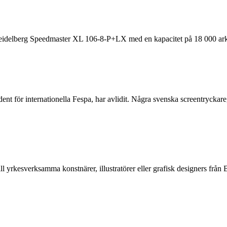
 Heidelberg Speedmaster XL 106-8-P+LX med en kapacitet på 18 000 ark
ent för internationella Fespa, har avlidit. Några svenska screentrycka
ll yrkesverksamma konstnärer, illustratörer eller grafisk designers f