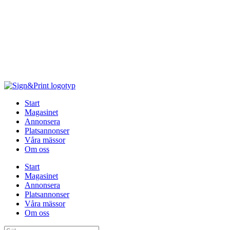
Hoppa
till
innehåll
Start
Magasinet
Annonsera
Platsannonser
Våra mässor
Om oss
Start
Magasinet
Annonsera
Platsannonser
Våra mässor
Om oss
Sök