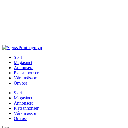
Hoppa
till
innehåll
Start
Magasinet
Annonsera
Platsannonser
Våra mässor
Om oss
Start
Magasinet
Annonsera
Platsannonser
Våra mässor
Om oss
Sök