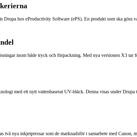
ckerierna
s Drupa hos eProductivity Software (ePS). En produkt som ska göra va
andel
ösningar inom både tryck och förpackning. Med nya versionen X3 tar före
logi med ett nytt vattenbaserat UV-bläck. Denna visas under Drupa t
ras två nya inkjetpressar som de marknadsför i samarbete med Canon,