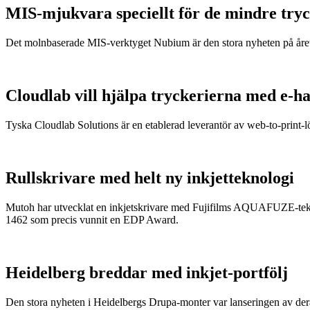
MIS-mjukvara speciellt för de mindre try
Det molnbaserade MIS-verktyget Nubium är den stora nyheten på året
Cloudlab vill hjälpa tryckerierna med e-h
Tyska Cloudlab Solutions är en etablerad leverantör av web-to-print-l
Rullskrivare med helt ny inkjetteknologi
Mutoh har utvecklat en inkjetskrivare med Fujifilms AQUAFUZE-tekno
1462 som precis vunnit en EDP Award.
Heidelberg breddar med inkjet-portfölj
Den stora nyheten i Heidelbergs Drupa-monter var lanseringen av de