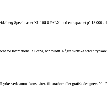
 Heidelberg Speedmaster XL 106-8-P+LX med en kapacitet på 18 000 ark
ent för internationella Fespa, har avlidit. Några svenska screentrycka
ll yrkesverksamma konstnärer, illustratörer eller grafisk designers f