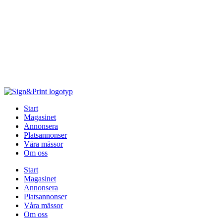
Hoppa
till
innehåll
Start
Magasinet
Annonsera
Platsannonser
Våra mässor
Om oss
Start
Magasinet
Annonsera
Platsannonser
Våra mässor
Om oss