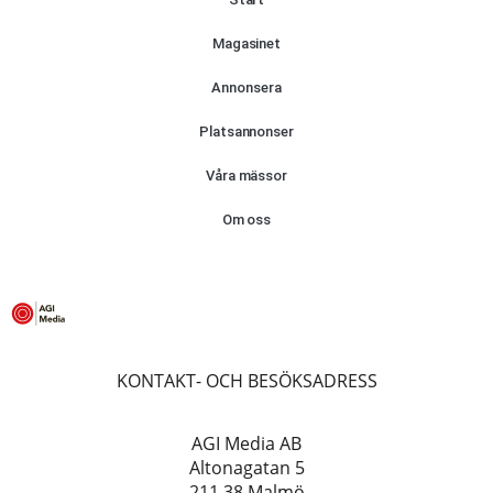
Magasinet
Annonsera
Platsannonser
Våra mässor
Om oss
KONTAKT- OCH BESÖKSADRESS
AGI Media AB
Altonagatan 5
211 38 Malmö