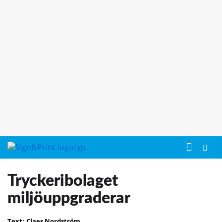
Tryckeribolaget
miljöuppgraderar
Text:
Claes Nordström