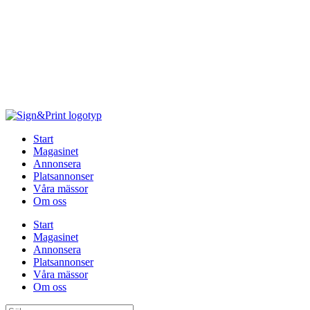
Hoppa
till
innehåll
Start
Magasinet
Annonsera
Platsannonser
Våra mässor
Om oss
Start
Magasinet
Annonsera
Platsannonser
Våra mässor
Om oss
Sök