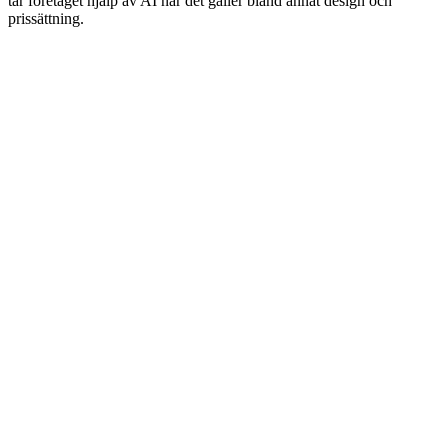
tar företaget hjälp av AI när det gäller bland annat design och
prissättning.