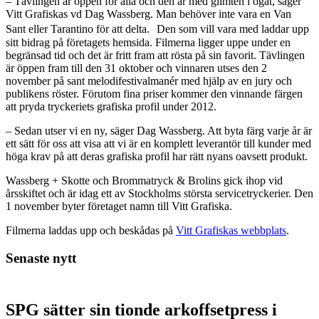
– Tävlingen är öppen för alla och den är med glimten i ögat, säger
Vitt Grafiskas vd Dag Wassberg. Man behöver inte vara en Van
Sant eller Tarantino för att delta. Den som vill vara med laddar upp
sitt bidrag på företagets hemsida. Filmerna ligger uppe under en
begränsad tid och det är fritt fram att rösta på sin favorit. Tävlingen
är öppen fram till den 31 oktober och vinnaren utses den 2
november på sant melodifestivalmanér med hjälp av en jury och
publikens röster. Förutom fina priser kommer den vinnande färgen
att pryda tryckeriets grafiska profil under 2012.
– Sedan utser vi en ny, säger Dag Wassberg. Att byta färg varje år är
ett sätt för oss att visa att vi är en komplett leverantör till kunder med
höga krav på att deras grafiska profil har rätt nyans oavsett produkt.
Wassberg + Skotte och Brommatryck & Brolins gick ihop vid
årsskiftet och är idag ett av Stockholms största servicetryckerier. Den
1 november byter företaget namn till Vitt Grafiska.
Filmerna laddas upp och beskådas på
Vitt Grafiskas webbplats
.
Senaste nytt
SPG sätter sin tionde arkoffsetpress i