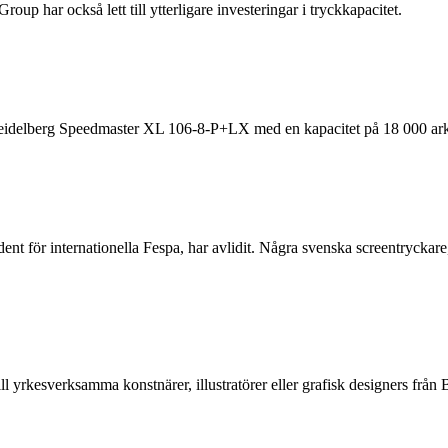
oup har också lett till ytterligare investeringar i tryckkapacitet.
 Heidelberg Speedmaster XL 106-8-P+LX med en kapacitet på 18 000 ark
ent för internationella Fespa, har avlidit. Några svenska screentrycka
ll yrkesverksamma konstnärer, illustratörer eller grafisk designers f