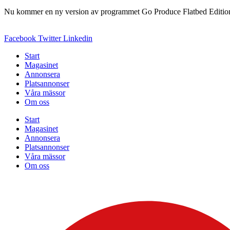
Nu kommer en ny version av programmet Go Produce Flatbed Edition 3
Facebook
Twitter
Linkedin
Start
Magasinet
Annonsera
Platsannonser
Våra mässor
Om oss
Start
Magasinet
Annonsera
Platsannonser
Våra mässor
Om oss