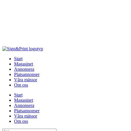
Hoppa
till
innehåll
Start
Magasinet
Annonsera
Platsannonser
Våra mässor
Om oss
Start
Magasinet
Annonsera
Platsannonser
Våra mässor
Om oss
Sök