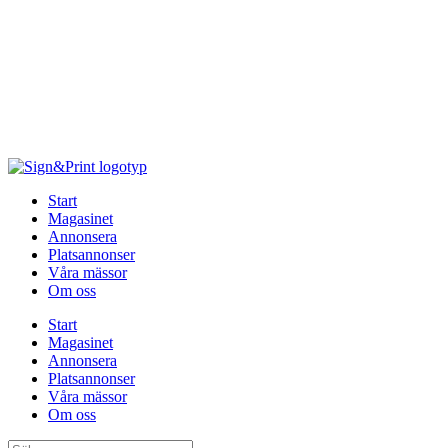
Hoppa
till
innehåll
Start
Magasinet
Annonsera
Platsannonser
Våra mässor
Om oss
Start
Magasinet
Annonsera
Platsannonser
Våra mässor
Om oss
Sök