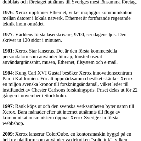
dubblats och företaget utnämns till Sveriges mest lönsamma företag.
1976
: Xerox uppfinner Ethernet, vilket möjliggör kommunikation
mellan datorer i lokala nätverk. Ethernet är fortfarande regerande
teknik inom området.
1977
: Världens första laserskrivare, 9700, ser dagens ljus. Den
skriver ut 120 sidor i minuten.
1981
: Xerox Star lanseras. Det är den första kommersiella
persondatorn som använder bitmap, fönsterbaserat
användargränssnitt, musen, Ethernet, filsystem och e-mail.
1984
: Kung Carl XVI Gustaf besöker Xerox innovationscentrum
Parc i Kalifornien. För att uppmärksamma besöket skänker Xerox
en miljon svenska kronor till forskningsändamål, vilket leder till
instiftandet av Chester Carlsons forskningspris. Priset delas ut för 22
gången i november i Stockholm.
1997
: Rank köps ut och den svenska verksamheten byter namn till
Xerox. Bara månader efter att internet utnämnts till fluga av
kommunikationsministern öppnar Xerox Sverige sin första
webbshop.
2009
: Xerox lanserar ColorQube, en kontorsmaskin byggd på en
helt ny plattform som använder vaxtekniken ”solid ink”, vilken