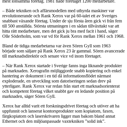
mest lönsamma företag. 1981 hade företaget 1200 medarbetare.
– Både tekniken och affärsmodellen med uthyrda maskiner var
revolutionerande och Rank Xerox var på 60-talet ett av Sveriges
snabbast växande företag. Under de sju första åren gick vi från fem
till 500 anställda. Största utmaningen i en sådan tillväxttakt var att
hitta rätt medarbetare, men det gick ju bra med facit i hand, säger
Olle Söderholm, som var vd för Rank Xerox mellan 1961 och 1968.
Bland de tidiga medarbetarna var även Sören Gyll som 1963
började som säljare på Rank Xerox 23 år gammal. Sören avancerade
till marknadsdirektör och senare vice vd inom företaget.
– När Rank Xerox startade i Sverige fanns inga liknande produkter
på marknaden. Xerografin möjliggjorde snabb kopiering och enkel
hantering av dokument i en tid då informationsflödet närmast
exploderade, en utveckling som datoriseringen sedan drev på
ytterligare. Rank Xerox var redan från start ett marknadsorienterat
och kompetent företag vilket snabbt gav en ledande position på
marknaden, säger Sören Gyll.
Xerox har alltid varit ett forskningsdrivet företag och utöver att ha
uppfunnit och lanserat kontorsprodukter som kopiatorn, faxen,
färgkopiatorn och laserskrivaren ligger man bakom bland annat
Ethernet och den miljöanpassade vaxtekniken ”solid ink”.