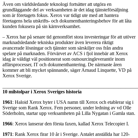
Även om världsledande teknologi fortsätter att utgöra en
grundläggande del av verksamheten är det idag tjänsteförsäljning
som är företagets fokus. Xerox var tidigt ute med att hantera
företagens hela utskrifts- och dokumenthanteringsbehov för att låta
kunden fokusera på sin kärnverksamhet.
– Xerox har på senare tid genomfört stora investeringar för att utöver
marknadsledande tekniska produkter även leverera riktigt
avancerade lösningar och tjänster som särskiljer oss från andra
spelare på marknaden. Förvärvet av ACS i fjol innebär att Xerox
idag är väldigt väl positionerat som outsourcingleverantör inom
affärsprocesser, IT och dokumenthantering. De närmaste åren
kommer att bli mycket spännande, säger Arnaud Linquette, VD på
Xerox Sverige.
_______________________________________________________
10 milstolpar i Xerox Sveriges historia
1961
: Haloid Xerox byter i USA namn till Xerox och etablerar sig i
Sverige som Rank Xerox. Fem personer, under ledning av vd Olle
Söderholm, startar upp verksamheten på Lilla Nygatan i Gamla stan.
1966
: Xerox lanserar den första faxen, kallad Xerox Telecopier I.
1971
: Rank Xerox firar 10 år i Sverige. Antalet anställda har 120-