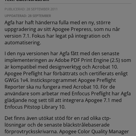
PUBLICERAD: 28 SEPTEMBER 2011
UPPDATERAD: 28 SEPTEMBER
Agfa har haft händerna fulla med en ny, större
uppgradering av sitt Apogee Prepress, som nu når
version 7.1. Fokus har legat på integration och
automatisering.
I den nya versionen har Agfa fått med den senaste
implementeringen av Adobe PDF Print Engine (2.5) som
är kompatibel med designverktyg och Acrobat 10.
Apogee Preflight har förbättrats och certifierats enligt
GWGs 1v4. Insticksprogrammet Apogee Preflight
Reporter ska nu fungera med Acrobat 10. För de
användare som arbetar med Enfocus Preflight har Agfa
glädjande nog sett till att integrera Apogee 7.1 med
Enfocus Pitstop Library 10.
Det finns även utökat stöd för en rad olika ctp-
lösningar och de senaste bläckstrålebaserade
förprovtrycksskrivarna. Apogee Color Quality Manager