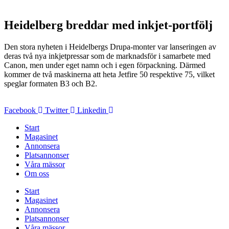
Heidelberg breddar med inkjet-portfölj
Den stora nyheten i Heidelbergs Drupa-monter var lanseringen av
deras två nya inkjetpressar som de marknadsför i samarbete med
Canon, men under eget namn och i egen förpackning. Därmed
kommer de två maskinerna att heta Jetfire 50 respektive 75, vilket
speglar formaten B3 och B2.
Facebook
Twitter
Linkedin
Start
Magasinet
Annonsera
Platsannonser
Våra mässor
Om oss
Start
Magasinet
Annonsera
Platsannonser
Våra mässor