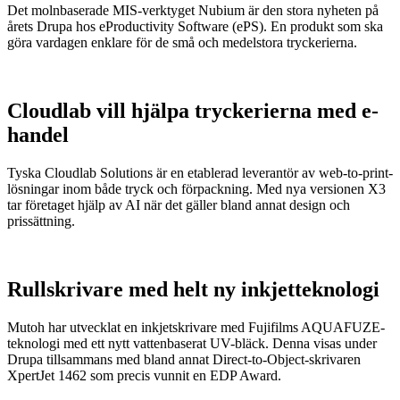
Det molnbaserade MIS-verktyget Nubium är den stora nyheten på
årets Drupa hos eProductivity Software (ePS). En produkt som ska
göra vardagen enklare för de små och medelstora tryckerierna.
Cloudlab vill hjälpa tryckerierna med e-
handel
Tyska Cloudlab Solutions är en etablerad leverantör av web-to-print-
lösningar inom både tryck och förpackning. Med nya versionen X3
tar företaget hjälp av AI när det gäller bland annat design och
prissättning.
Rullskrivare med helt ny inkjetteknologi
Mutoh har utvecklat en inkjetskrivare med Fujifilms AQUAFUZE-
teknologi med ett nytt vattenbaserat UV-bläck. Denna visas under
Drupa tillsammans med bland annat Direct-to-Object-skrivaren
XpertJet 1462 som precis vunnit en EDP Award.