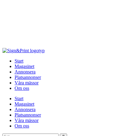
Hoppa
till
innehåll
Start
Magasinet
Annonsera
Platsannonser
Våra mässor
Om oss
Start
Magasinet
Annonsera
Platsannonser
Våra mässor
Om oss
Sök