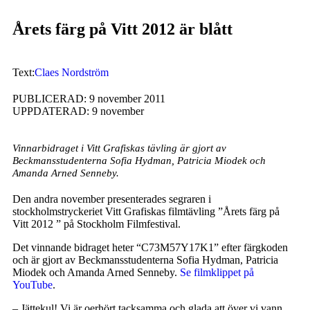
Årets färg på Vitt 2012 är blått
Text:
Claes Nordström
PUBLICERAD: 9 november 2011
UPPDATERAD: 9 november
Vinnarbidraget i Vitt Grafiskas tävling är gjort av
Beckmansstudenterna Sofia Hydman, Patricia Miodek och
Amanda Arned Senneby.
Den andra november presenterades segraren i
stockholmstryckeriet Vitt Grafiskas filmtävling ”Årets färg på
Vitt 2012 ” på Stockholm Filmfestival.
Det vinnande bidraget heter “C73M57Y17K1” efter färgkoden
och är gjort av Beckmansstudenterna Sofia Hydman, Patricia
Miodek och Amanda Arned Senneby.
Se filmklippet på
YouTube
.
– Jättekul! Vi är oerhört tacksamma och glada att över vi vann,