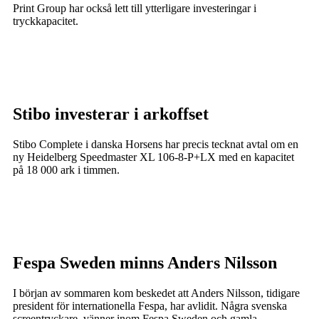
Print Group har också lett till ytterligare investeringar i
tryckkapacitet.
Stibo investerar i arkoffset
Stibo Complete i danska Horsens har precis tecknat avtal om en
ny Heidelberg Speedmaster XL 106-8-P+LX med en kapacitet
på 18 000 ark i timmen.
Fespa Sweden minns Anders Nilsson
I början av sommaren kom beskedet att Anders Nilsson, tidigare
president för internationella Fespa, har avlidit. Några svenska
screentryckare, vänner inom Fespa Sweden och gamla