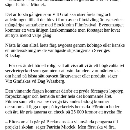
säger Patricia Miodek.
Det är första gången som Vitt Grafiska utser årets färg och
anledningen till att det blev i form av en filmtävling är tryckeriets
mångåriga samarbete med Stockholm Filmfestival. Evenemanget
kommer att vara årligen återkommande men företaget har lovat
att byta metod varje gång.
Nästa år kan alltså årets färg avgöras genom kobingo eller kanske
en undersökning av de vanligaste slipsfärgerna i Sveriges
Riksdag.
– För oss är det här ett roligt sätt att visa att vi är ett högkvalitativt
servicetryckeri som garanterar att våra kunders varumärken tas
om hand på bästa sätt oavsett färgnyanser eller produkt, säger
Vitt Grafiskas vd Dag Wassberg.
Den vinnande färgen kommer därför att pryda företagets logotyp,
förpackningar och hemsida under hela det kommande året.
Filmen samt ett urval av övriga tävlandes bidrag kommer
dessutom att ligga uppe på tryckeriets hemsida. Förutom heder
och ära får pris­ tagarna en check på 25 000 kronor att trycka för.
– Eftersom alla går på Beckmans ska vi använda pengarna till
projekt i skolan, säger Patricia Miodek. Men först ska vi fira.