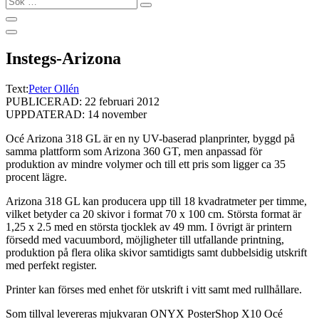
…
Instegs-Arizona
Text:
Peter Ollén
PUBLICERAD: 22 februari 2012
UPPDATERAD: 14 november
Océ Arizona 318 GL är en ny UV-baserad planprinter, byggd på
samma plattform som Arizona 360 GT, men anpassad för
produktion av mindre volymer och till ett pris som ligger ca 35
procent lägre.
Arizona 318 GL kan producera upp till 18 kvadratmeter per timme,
vilket betyder ca 20 skivor i format 70 x 100 cm. Största format är
1,25 x 2.5 med en största tjocklek av 49 mm. I övrigt är printern
försedd med vacuumbord, möjligheter till utfallande printning,
produktion på flera olika skivor samtidigts samt dubbelsidig utskrift
med perfekt register.
Printer kan förses med enhet för utskrift i vitt samt med rullhållare.
Som tillval levereras mjukvaran ONYX PosterShop X10 Océ