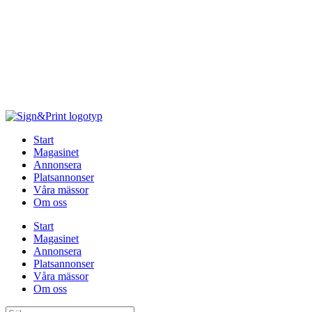
Hoppa
till
innehåll
Start
Magasinet
Annonsera
Platsannonser
Våra mässor
Om oss
Start
Magasinet
Annonsera
Platsannonser
Våra mässor
Om oss
Sök