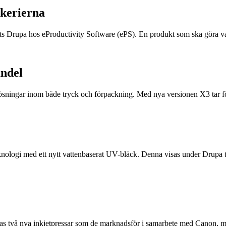
ckerierna
s Drupa hos eProductivity Software (ePS). En produkt som ska göra va
andel
ösningar inom både tryck och förpackning. Med nya versionen X3 tar före
logi med ett nytt vattenbaserat UV-bläck. Denna visas under Drupa t
ras två nya inkjetpressar som de marknadsför i samarbete med Canon,