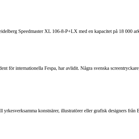
 Heidelberg Speedmaster XL 106-8-P+LX med en kapacitet på 18 000 ark
ent för internationella Fespa, har avlidit. Några svenska screentrycka
ll yrkesverksamma konstnärer, illustratörer eller grafisk designers f