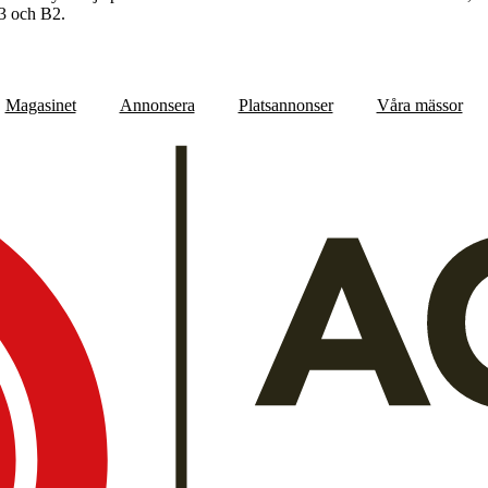
B3 och B2.
Magasinet
Annonsera
Platsannonser
Våra mässor