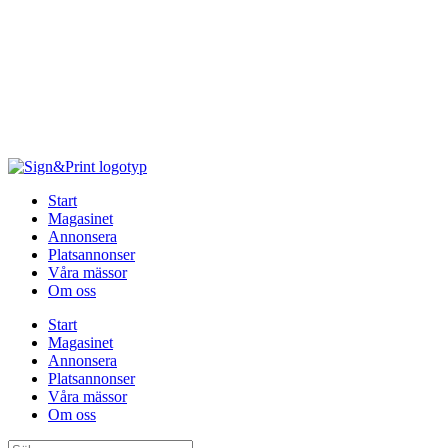
Hoppa
till
innehåll
Start
Magasinet
Annonsera
Platsannonser
Våra mässor
Om oss
Start
Magasinet
Annonsera
Platsannonser
Våra mässor
Om oss
Sök