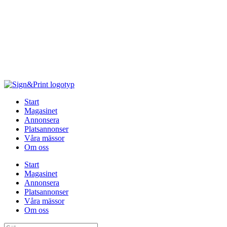
Hoppa
till
innehåll
Start
Magasinet
Annonsera
Platsannonser
Våra mässor
Om oss
Start
Magasinet
Annonsera
Platsannonser
Våra mässor
Om oss
Sök