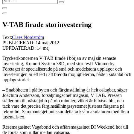
…
V-TAB firade storinvestering
Text:
Claes Nordström
PUBLICERAD: 14 maj 2012
UPPDATERAD: 14 maj
Tryckerikoncernen V-TAB firade i början av maj sin senaste
investering, Komori System 38D, med stor fest i Vimmerby.
Företaget är specialiserade på små och medelstora upplagor och
investeringen är ett led i att bredda möjligheterna, både i sidantal och
upplagestorlek.
– Snabbheten i plåtbyten och färginställning är helt oslagbar, säger
Joachim Andersson, försäljningschef magasin, V-TAB. Pressen
ställer om till nästa jobb på nio minuter, vilket är blixtsnabbt, och
tack vare det precisa färginställningssystemet justeras färgerna på
rekordtid. Sammantaget minskar detta också makulaturen med flera
tusentals ex.
Resemagasinet Vagabond och affärsmagasinet DI Weekend hör till
de första som rullar mellan valsarna.