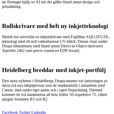
tar företaget hjälp av AI när det gäller bland annat design och
prissättning.
Rullskrivare med helt ny inkjetteknologi
Mutoh har utvecklat en inkjetskrivare med Fujifilms AQUAFUZE-
teknologi med ett nytt vattenbaserat UV-bläck. Denna visas under
Drupa tillsammans med bland annat Direct-to-Object-skrivaren
XpertJet 1462 som precis vunnit en EDP Award.
Heidelberg breddar med inkjet-portfölj
Den stora nyheten i Heidelbergs Drupa-monter var lanseringen av
deras två nya inkjetpressar som de marknadsför i samarbete med
Canon, men under eget namn och i egen förpackning. Därmed
kommer de två maskinerna att heta Jetfire 50 respektive 75, vilket
speglar formaten B3 och B2.
Facebook
Twitter
Linkedin