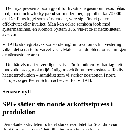
– Den nya pressen är som gjord för livsstilsmagasin om resor, båtar,
mat, mode och whisky på 64 sidor eller mer, upp till cirka 70 000
ex. Det finns inget som slår den där, vare sig när det gäller
effektivitet eller kvalitet. Man kan också samköra jobb med
systermaskinen, en Komori System 38S, vilket ökar flexibiliteten
avsevärt.
V-TABs strategi stavas konsolidering, innovation och investering,
vilket det senaste förvärvet visar. Målet är att dubblera omsättningen
de närmaste tre åren.
– Det här visar att vi verkligen satsar för framtiden. Vi har tagit ett
innovationssteg mot miljövänligare och ännu mer kostnadseffektiv
heatsetproduktion – samtidigt som vi stärker positionen i norra
Europa, säger Peder Schumacher, vd för V-TAB.
Senaste nytt
SPG sätter sin tionde arkoffsetpress i
produktion
Den ökade aktiviteten och det starka resultatet för Scandinavian
Print Group har också lett till ytterligare investeringar i