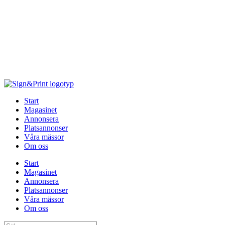
Hoppa
till
innehåll
Start
Magasinet
Annonsera
Platsannonser
Våra mässor
Om oss
Start
Magasinet
Annonsera
Platsannonser
Våra mässor
Om oss
Sök