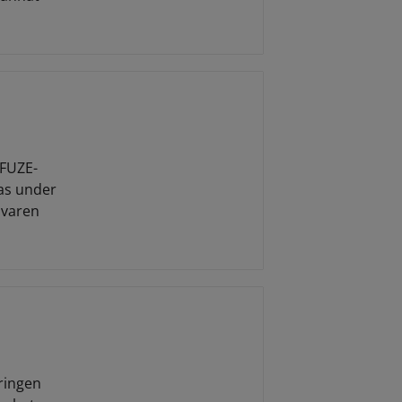
AFUZE-
sas under
ivaren
ringen