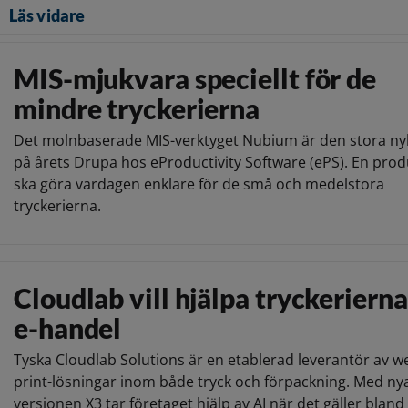
Läs vidare
MIS-mjukvara speciellt för de
mindre tryckerierna
Det molnbaserade MIS-verktyget Nubium är den stora n
på årets Drupa hos eProductivity Software (ePS). En pro
ska göra vardagen enklare för de små och medelstora
tryckerierna.
Cloudlab vill hjälpa tryckeriern
e-handel
Tyska Cloudlab Solutions är en etablerad leverantör av w
print-lösningar inom både tryck och förpackning. Med ny
versionen X3 tar företaget hjälp av AI när det gäller bland