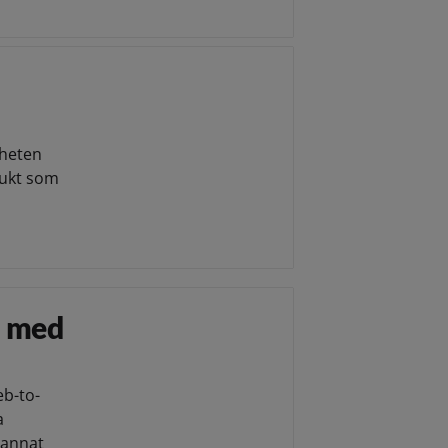
yheten
dukt som
a med
eb-to-
a
 annat