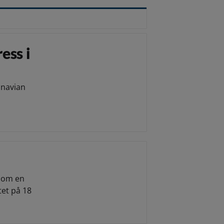
ess i
inavian
l om en
et på 18