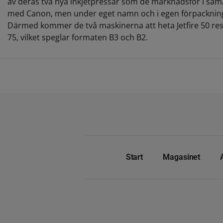
av deras två nya inkjetpressar som de marknadsför i sa
med Canon, men under eget namn och i egen förpacknin
Därmed kommer de två maskinerna att heta Jetfire 50 res
75, vilket speglar formaten B3 och B2.
Start
Magasinet