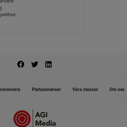
marbete
g.
pektive
Annonsera
Platsannonser
Våra mässor
Om oss