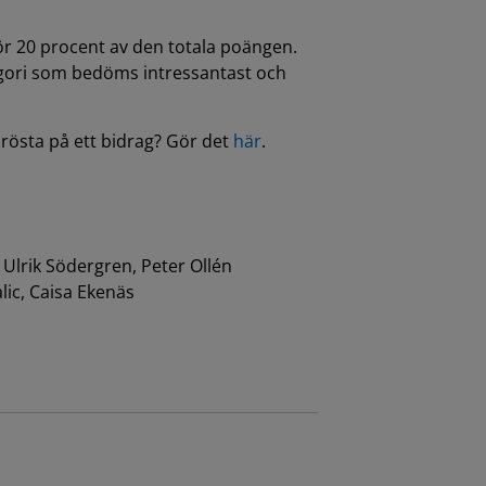
gör 20 procent av den totala poängen.
tegori som bedöms intressantast och
du rösta på ett bidrag? Gör det
här
.
, Ulrik Södergren, Peter Ollén
lic, Caisa Ekenäs