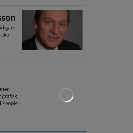
sson
idigare
enska
cenen
r grafisk
d People