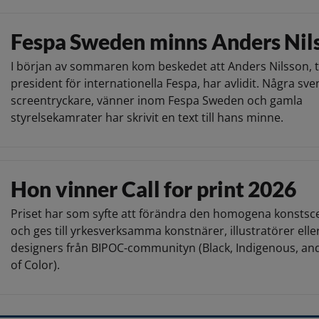
Fespa Sweden minns Anders Nil
I början av sommaren kom beskedet att Anders Nilsson, t
president för internationella Fespa, har avlidit. Några sv
screentryckare, vänner inom Fespa Sweden och gamla
styrelsekamrater har skrivit en text till hans minne.
Hon vinner Call for print 2026
Priset har som syfte att förändra den homogena konsts
och ges till yrkesverksamma konstnärer, illustratörer elle
designers från BIPOC-communityn (Black, Indigenous, an
of Color).