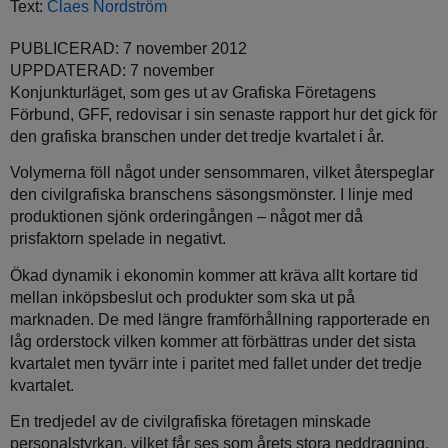
Text:
Claes Nordström
PUBLICERAD: 7 november 2012
UPPDATERAD: 7 november
Konjunkturläget, som ges ut av Grafiska Företagens
Förbund, GFF, redovisar i sin senaste rapport hur det gick för
den grafiska branschen under det tredje kvartalet i år.
Volymerna föll något under sensommaren, vilket återspeglar
den civilgrafiska branschens säsongsmönster. I linje med
produktionen sjönk orderingången – något mer då
prisfaktorn spelade in negativt.
Ökad dynamik i ekonomin kommer att kräva allt kortare tid
mellan inköpsbeslut och produkter som ska ut på
marknaden. De med längre framförhållning rapporterade en
låg orderstock vilken kommer att förbättras under det sista
kvartalet men tyvärr inte i paritet med fallet under det tredje
kvartalet.
En tredjedel av de civilgrafiska företagen minskade
personalstyrkan, vilket får ses som årets stora neddragning,