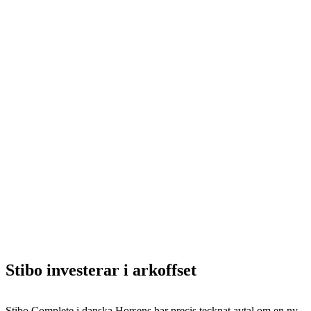
Stibo investerar i arkoffset
Stibo Complete i danska Horsens har precis tecknat avtal om en ny