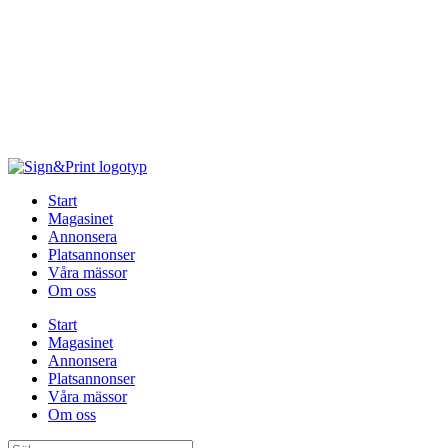
Hoppa
till
innehåll
Start
Magasinet
Annonsera
Platsannonser
Våra mässor
Om oss
Start
Magasinet
Annonsera
Platsannonser
Våra mässor
Om oss
Sök