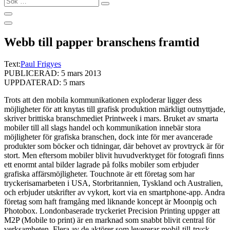
…
Webb till papper branschens framtid
Text:
Paul Frigyes
PUBLICERAD: 5 mars 2013
UPPDATERAD: 5 mars
Trots att den mobila kommunikationen exploderar ligger dess
möjligheter för att knytas till grafisk produktion märkligt outnyttjade,
skriver brittiska branschmediet Printweek i mars. Bruket av smarta
mobiler till all slags handel och kommunikation innebär stora
möjligheter för grafiska branschen, dock inte för mer avancerade
produkter som böcker och tidningar, där behovet av provtryck är för
stort. Men eftersom mobiler blivit huvudverktyget för fotografi finns
ett enormt antal bilder lagrade på folks mobiler som erbjuder
grafiska affärsmöjligheter. Touchnote är ett företag som har
tryckerisamarbeten i USA, Storbritannien, Tyskland och Australien,
och erbjuder utskrifter av vykort, kort via en smartphone-app. Andra
företag som haft framgång med liknande koncept är Moonpig och
Photobox. Londonbaserade tryckeriet Precision Printing uppger att
M2P (Mobile to print) är en marknad som snabbt blivit central för
verksamheten. Flera av de aktörer som levererar mobil-till-tryck