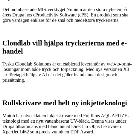
Det molnbaserade MIS-verktyget Nubium är den stora nyheten på
årets Drupa hos eProductivity Software (ePS). En produkt som ska
göra vardagen enklare för de små och medelstora tryckerierna.
Cloudlab vill hjälpa tryckerierna med e-
handel
Tyska Cloudlab Solutions är en etablerad leverantör av web-to-print-
lösningar inom både tryck och förpackning. Med nya versionen X3
tar företaget hjälp av AI när det gäller bland annat design och
prissättning.
Rullskrivare med helt ny inkjetteknologi
Mutoh har utvecklat en inkjetskrivare med Fujifilms AQUAFUZE-
teknologi med ett nytt vattenbaserat UV-bläck. Denna visas under
Drupa tillsammans med bland annat Direct-to-Object-skrivaren
XpertJet 1462 som precis vunnit en EDP Award.