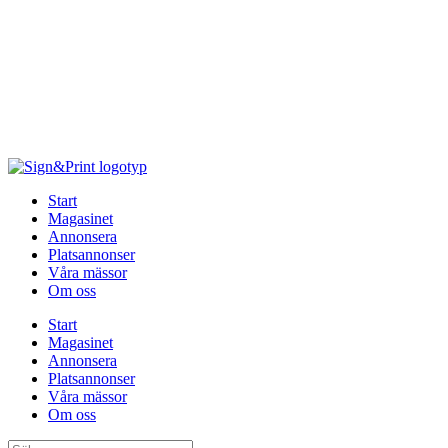
Hoppa
till
innehåll
Start
Magasinet
Annonsera
Platsannonser
Våra mässor
Om oss
Start
Magasinet
Annonsera
Platsannonser
Våra mässor
Om oss
Sök