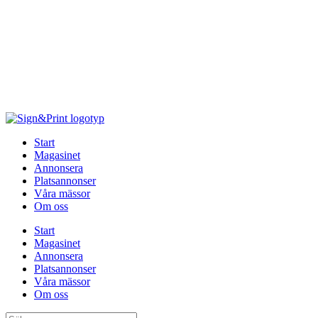
Hoppa
till
innehåll
Start
Magasinet
Annonsera
Platsannonser
Våra mässor
Om oss
Start
Magasinet
Annonsera
Platsannonser
Våra mässor
Om oss
Sök