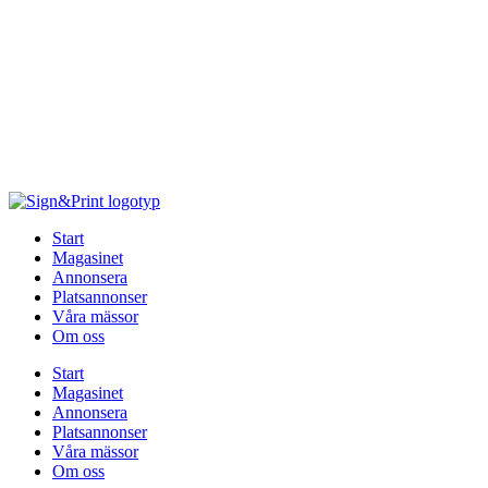
Hoppa
till
innehåll
Start
Magasinet
Annonsera
Platsannonser
Våra mässor
Om oss
Start
Magasinet
Annonsera
Platsannonser
Våra mässor
Om oss