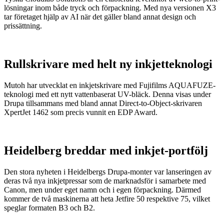
lösningar inom både tryck och förpackning. Med nya versionen X3
tar företaget hjälp av AI när det gäller bland annat design och
prissättning.
Rullskrivare med helt ny inkjetteknologi
Mutoh har utvecklat en inkjetskrivare med Fujifilms AQUAFUZE-
teknologi med ett nytt vattenbaserat UV-bläck. Denna visas under
Drupa tillsammans med bland annat Direct-to-Object-skrivaren
XpertJet 1462 som precis vunnit en EDP Award.
Heidelberg breddar med inkjet-portfölj
Den stora nyheten i Heidelbergs Drupa-monter var lanseringen av
deras två nya inkjetpressar som de marknadsför i samarbete med
Canon, men under eget namn och i egen förpackning. Därmed
kommer de två maskinerna att heta Jetfire 50 respektive 75, vilket
speglar formaten B3 och B2.