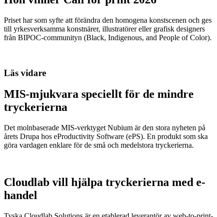
Priset har som syfte att förändra den homogena konstscenen och ges
till yrkesverksamma konstnärer, illustratörer eller grafisk designers
från BIPOC-communityn (Black, Indigenous, and People of Color).
Läs vidare
MIS-mjukvara speciellt för de mindre
tryckerierna
Det molnbaserade MIS-verktyget Nubium är den stora nyheten på
årets Drupa hos eProductivity Software (ePS). En produkt som ska
göra vardagen enklare för de små och medelstora tryckerierna.
Cloudlab vill hjälpa tryckerierna med e-
handel
Tyska Cloudlab Solutions är en etablerad leverantör av web-to-print-