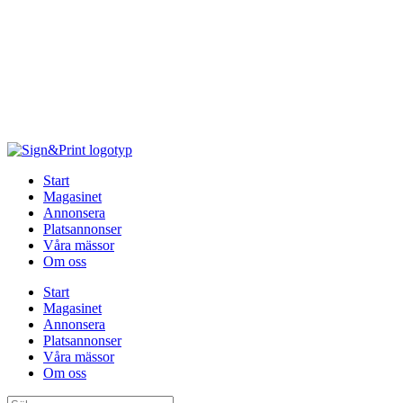
Hoppa
till
innehåll
Start
Magasinet
Annonsera
Platsannonser
Våra mässor
Om oss
Start
Magasinet
Annonsera
Platsannonser
Våra mässor
Om oss
Sök