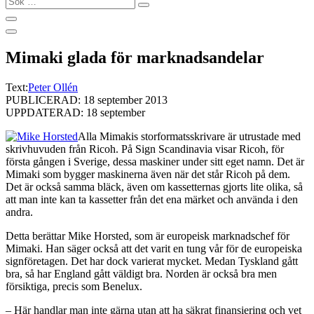
…
Mimaki glada för marknadsandelar
Text:
Peter Ollén
PUBLICERAD: 18 september 2013
UPPDATERAD: 18 september
Alla Mimakis storformatsskrivare är utrustade med
skrivhuvuden från Ricoh. På Sign Scandinavia visar Ricoh, för
första gången i Sverige, dessa maskiner under sitt eget namn. Det är
Mimaki som bygger maskinerna även när det står Ricoh på dem.
Det är också samma bläck, även om kassetternas gjorts lite olika, så
att man inte kan ta kassetter från det ena märket och använda i den
andra.
Detta berättar Mike Horsted, som är europeisk marknadschef för
Mimaki. Han säger också att det varit en tung vår för de europeiska
signföretagen. Det har dock varierat mycket. Medan Tyskland gått
bra, så har England gått väldigt bra. Norden är också bra men
försiktiga, precis som Benelux.
– Här handlar man inte gärna utan att ha säkrat finansiering och vet