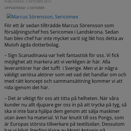
PUBLICERAD: 2 OKTOBER 2013
UPPDATERAD: 2 OKTOBER
För ett år sedan tillträdde Marcus Sörensson som
försäljningschef hos Sericomex i Landskrona. Sedan
han blev chef har inte mycket varit sig likt hos detta av
Mutoh ägda dotterbolag.
– Sign Scanadinavia var helt fantastisk för oss. Vi fick
möjlighet att markera att vi verkligen är här. Alla
leverantörer har det tufft i Sverige. Men vi är några
väldigt seriösa aktörer som vet vad det handlar om och
med rätt koncept och sammansättning kommer vi att
rida igenom det här.
– Det är viktigt för oss att titta på helheten. När våra
kunder nu allt djupare ger oss in på att trycka på tyg, så
ska vi inte bara hjälpa dem genom att sälja maskiner
utan även ha material. Vi har knutit till oss Pongs, som
är Europas största tillverkare på textilsidan. Dessutom
har vi blivit återförsälajre av Monti Antonio på