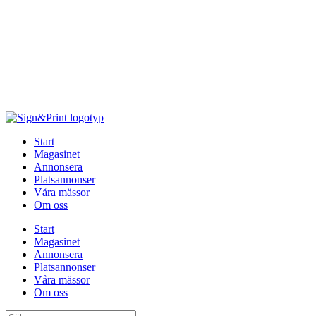
Hoppa
till
innehåll
Start
Magasinet
Annonsera
Platsannonser
Våra mässor
Om oss
Start
Magasinet
Annonsera
Platsannonser
Våra mässor
Om oss
Sök