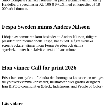
Stibo Complete i danska Horsens har precis tecknat avtal om en ny
Heidelberg Speedmaster XL 106-8-P+LX med en kapacitet på 18
000 ark i timmen.
Fespa Sweden minns Anders Nilsson
I början av sommaren kom beskedet att Anders Nilsson, tidigare
president för internationella Fespa, har avlidit. Några svenska
screentryckare, vänner inom Fespa Sweden och gamla
styrelsekamrater har skrivit en text till hans minne.
Hon vinner Call for print 2026
Priset har som syfte att förändra den homogena konstscenen och ges
till yrkesverksamma konstnärer, illustratörer eller grafisk designers
från BIPOC-communityn (Black, Indigenous, and People of Color).
Läs vidare