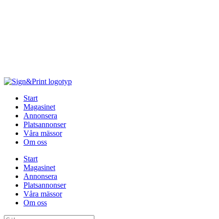
Hoppa
till
innehåll
Start
Magasinet
Annonsera
Platsannonser
Våra mässor
Om oss
Start
Magasinet
Annonsera
Platsannonser
Våra mässor
Om oss
Sök