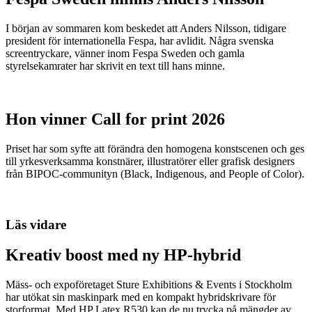
I början av sommaren kom beskedet att Anders Nilsson, tidigare
president för internationella Fespa, har avlidit. Några svenska
screentryckare, vänner inom Fespa Sweden och gamla
styrelsekamrater har skrivit en text till hans minne.
Hon vinner Call for print 2026
Priset har som syfte att förändra den homogena konstscenen och ges
till yrkesverksamma konstnärer, illustratörer eller grafisk designers
från BIPOC-communityn (Black, Indigenous, and People of Color).
Läs vidare
Kreativ boost med ny HP-hybrid
Mäss- och expoföretaget Sture Exhibitions & Events i Stockholm
har utökat sin maskinpark med en kompakt hybridskrivare för
storformat. Med HP Latex R530 kan de nu trycka på mängder av