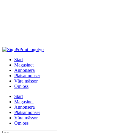
Hoppa
till
innehåll
Start
Magasinet
Annonsera
Platsannonser
Våra mässor
Om oss
Start
Magasinet
Annonsera
Platsannonser
Våra mässor
Om oss
Sök