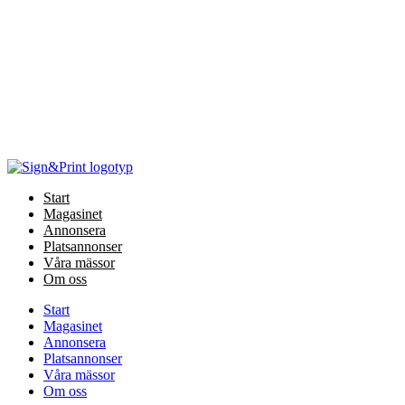
Hoppa
till
innehåll
Start
Magasinet
Annonsera
Platsannonser
Våra mässor
Om oss
Start
Magasinet
Annonsera
Platsannonser
Våra mässor
Om oss