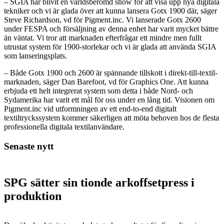
– SGIA har blivit en världsberömd show för att visa upp nya digitala
tekniker och vi är glada över att kunna lansera Gotx 1900 där, säger
Steve Richardson, vd för Pigment.inc. Vi lanserade Gotx 2600
under FESPA och försäljning av denna enhet har varit mycket bättre
än väntat. Vi tror att marknaden efterfrågar ett mindre men fullt
utrustat system för 1900-storlekar och vi är glada att använda SGIA
som lanseringsplats.
– Både Gotx 1900 och 2600 är spännande tillskott i direkt-till-textil-
marknaden, säger Dan Barefoot, vd för Graphics One. Att kunna
erbjuda ett helt integrerat system som detta i både Nord- och
Sydamerika har varit ett mål för oss under en lång tid. Visionen om
Pigment.inc vid utformningen av ett end-to-end digitalt
textiltryckssystem kommer säkerligen att möta behoven hos de flesta
professionella digitala textilanvändare.
Senaste nytt
SPG sätter sin tionde arkoffsetpress i
produktion