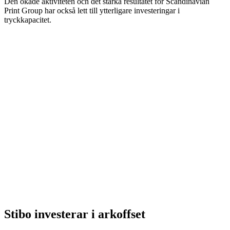
Den ökade aktiviteten och det starka resultatet för Scandinavian
Print Group har också lett till ytterligare investeringar i
tryckkapacitet.
Stibo investerar i arkoffset