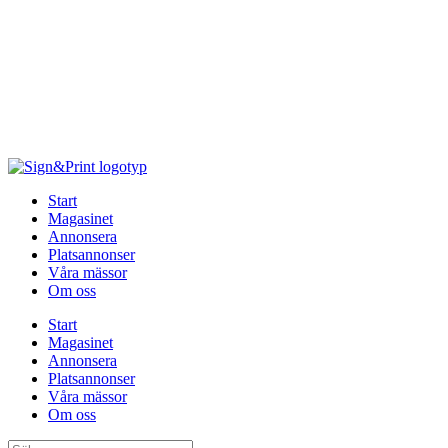
Hoppa
till
innehåll
Start
Magasinet
Annonsera
Platsannonser
Våra mässor
Om oss
Start
Magasinet
Annonsera
Platsannonser
Våra mässor
Om oss
Sök