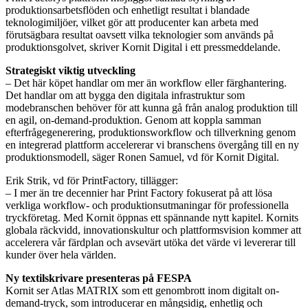
produktionsarbetsflöden och enhetligt resultat i blandade
teknologimiljöer, vilket gör att producenter kan arbeta med
förutsägbara resultat oavsett vilka teknologier som används på
produktionsgolvet, skriver Kornit Digital i ett pressmeddelande.
Strategiskt viktig utveckling
– Det här köpet handlar om mer än workflow eller färghantering.
Det handlar om att bygga den digitala infrastruktur som
modebranschen behöver för att kunna gå från analog produktion till
en agil, on-demand-produktion. Genom att koppla samman
efterfrågegenerering, produktionsworkflow och tillverkning genom
en integrerad plattform accelererar vi branschens övergång till en ny
produktionsmodell, säger Ronen Samuel, vd för Kornit Digital.
Erik Strik, vd för PrintFactory, tillägger:
– I mer än tre decennier har Print Factory fokuserat på att lösa
verkliga workflow- och produktionsutmaningar för professionella
tryckföretag. Med Kornit öppnas ett spännande nytt kapitel. Kornits
globala räckvidd, innovationskultur och plattformsvision kommer att
accelerera vår färdplan och avsevärt utöka det värde vi levererar till
kunder över hela världen.
Ny textilskrivare presenteras på FESPA
Kornit ser Atlas MATRIX som ett genombrott inom digitalt on-
demand-tryck, som introducerar en mångsidig, enhetlig och