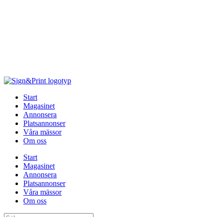
Hoppa
till
innehåll
Start
Magasinet
Annonsera
Platsannonser
Våra mässor
Om oss
Start
Magasinet
Annonsera
Platsannonser
Våra mässor
Om oss
Sök