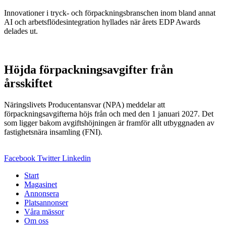
Innovationer i tryck- och förpackningsbranschen inom bland annat
AI och arbetsflödesintegration hyllades när årets EDP Awards
delades ut.
Höjda förpackningsavgifter från
årsskiftet
Näringslivets Producentansvar (NPA) meddelar att
förpackningsavgifterna höjs från och med den 1 januari 2027. Det
som ligger bakom avgiftshöjningen är framför allt utbyggnaden av
fastighetsnära insamling (FNI).
Facebook
Twitter
Linkedin
Start
Magasinet
Annonsera
Platsannonser
Våra mässor
Om oss