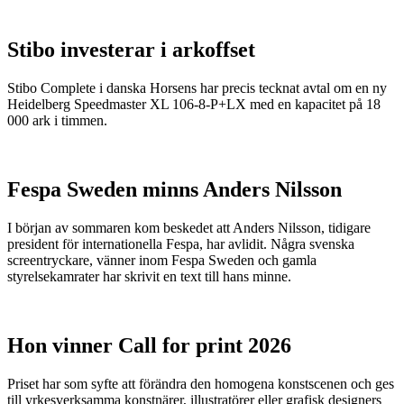
Stibo investerar i arkoffset
Stibo Complete i danska Horsens har precis tecknat avtal om en ny
Heidelberg Speedmaster XL 106-8-P+LX med en kapacitet på 18
000 ark i timmen.
Fespa Sweden minns Anders Nilsson
I början av sommaren kom beskedet att Anders Nilsson, tidigare
president för internationella Fespa, har avlidit. Några svenska
screentryckare, vänner inom Fespa Sweden och gamla
styrelsekamrater har skrivit en text till hans minne.
Hon vinner Call for print 2026
Priset har som syfte att förändra den homogena konstscenen och ges
till yrkesverksamma konstnärer, illustratörer eller grafisk designers