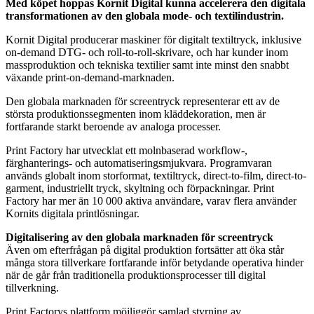
Med köpet hoppas Kornit Digital kunna accelerera den digitala
transformationen av den globala mode- och textilindustrin.
Kornit Digital producerar maskiner för digitalt textiltryck, inklusive
on-demand DTG- och roll-to-roll-skrivare, och har kunder inom
massproduktion och tekniska textilier samt inte minst den snabbt
växande print-on-demand-marknaden.
Den globala marknaden för screentryck representerar ett av de
största produktionssegmenten inom kläddekoration, men är
fortfarande starkt beroende av analoga processer.
Print Factory har utvecklat ett molnbaserad workflow-,
färghanterings- och automatiseringsmjukvara. Programvaran
används globalt inom storformat, textiltryck, direct-to-film, direct-to-
garment, industriellt tryck, skyltning och förpackningar. Print
Factory har mer än 10 000 aktiva användare, varav flera använder
Kornits digitala printlösningar.
Digitalisering av den globala marknaden för screentryck
Även om efterfrågan på digital produktion fortsätter att öka står
många stora tillverkare fortfarande inför betydande operativa hinder
när de går från traditionella produktionsprocesser till digital
tillverkning.
Print Factorys plattform möjliggör samlad styrning av