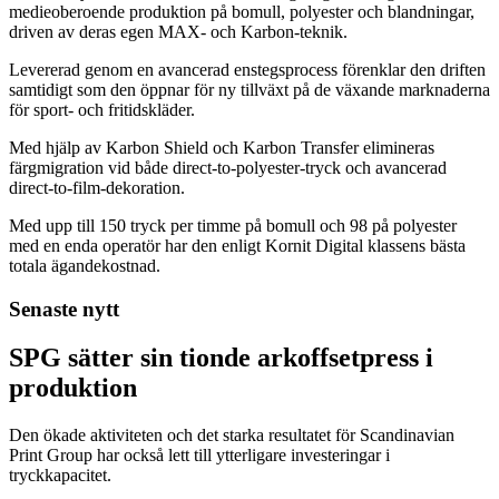
medieoberoende produktion på bomull, polyester och blandningar,
driven av deras egen MAX- och Karbon-teknik.
Levererad genom en avancerad enstegsprocess förenklar den driften
samtidigt som den öppnar för ny tillväxt på de växande marknaderna
för sport- och fritidskläder.
Med hjälp av Karbon Shield och Karbon Transfer elimineras
färgmigration vid både direct-to-polyester-tryck och avancerad
direct-to-film-dekoration.
Med upp till 150 tryck per timme på bomull och 98 på polyester
med en enda operatör har den enligt Kornit Digital klassens bästa
totala ägandekostnad.
Senaste nytt
SPG sätter sin tionde arkoffsetpress i
produktion
Den ökade aktiviteten och det starka resultatet för Scandinavian
Print Group har också lett till ytterligare investeringar i
tryckkapacitet.