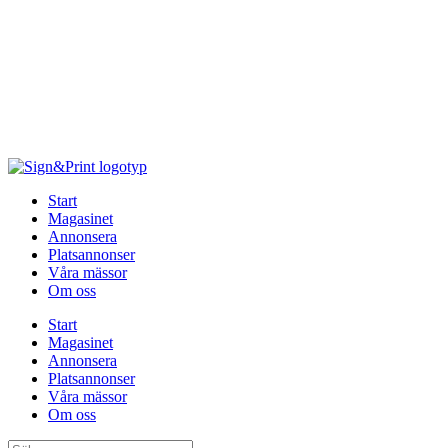
Hoppa
till
innehåll
Start
Magasinet
Annonsera
Platsannonser
Våra mässor
Om oss
Start
Magasinet
Annonsera
Platsannonser
Våra mässor
Om oss
Sök