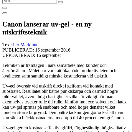
…
Canon lanserar uv-gel - en ny
utskriftsteknik
Text:
Per Marklund
PUBLICERAD: 16 september 2016
UPPDATERAD: 16 september
Tekniken är framtagen i nära samarbete med kunder och
återförsäljare. Målet har varit att öka både produktiviteten och
kvaliteten samt samtidigt minska kostnaderna vid utskrift.
Uv-gel övergår vid utskrift direkt i gelform vid kontakt med
substratet. Resultatet blir bättre punktskärpa och därmed högre
bildkvalitet, även i höga hastigheter vilket är viktigt när man
exempelvis trycker rulle till rulle. Jämfört mot eco solvent och latex
kan uv-gel sprutas på snabbare och med högre densitet vilket
innebär större färgrymd. Den bättre täckningen gör också att man
kan sänka bläckkostnaderna med upp till 40 procent enligt Canon.
Uv-gel ger en kostnadseffektiv, giftfri, färgbeständig, högkvalitativ