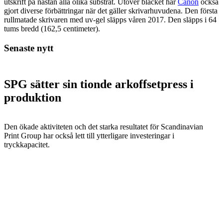
utskrift på nästan alla olika substrat. Utöver bläcket har
Canon
också
gjort diverse förbättringar när det gäller skrivarhuvudena. Den första
rullmatade skrivaren med uv-gel släpps våren 2017. Den släpps i 64
tums bredd (162,5 centimeter).
Senaste nytt
SPG sätter sin tionde arkoffsetpress i
produktion
Den ökade aktiviteten och det starka resultatet för Scandinavian
Print Group har också lett till ytterligare investeringar i
tryckkapacitet.