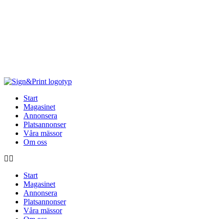
Hoppa
till
innehåll
Start
Magasinet
Annonsera
Platsannonser
Våra mässor
Om oss
Start
Magasinet
Annonsera
Platsannonser
Våra mässor