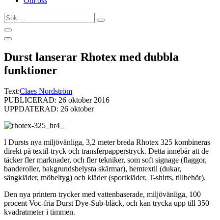
Om oss
Sök
…
Durst lanserar Rhotex med dubbla
funktioner
Text:
Claes Nordström
PUBLICERAD: 26 oktober 2016
UPPDATERAD: 26 oktober
I Dursts nya miljövänliga, 3,2 meter breda Rhotex 325 kombineras
direkt på textil-tryck och transferpapperstryck. Detta innebär att de
täcker fler marknader, och fler tekniker, som soft signage (flaggor,
banderoller, bakgrundsbelysta skärmar), hemtextil (dukar,
sängkläder, möbeltyg) och kläder (sportkläder, T-shirts, tillbehör).
Den nya printern trycker med vattenbaserade, miljövänliga, 100
procent Voc-fria Durst Dye-Sub-bläck, och kan trycka upp till 350
kvadratmeter i timmen.