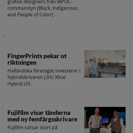
grafisk designers från BIPOC-
communityn (Black, Indigenous,
and People of Color).
Läs vidare
FingerPrints pekar ut
riktningen
Halländska företaget investerar i
hybridskrivaren LIYU Xline
Hybrid UV.
Fujifilm visar tänderna
med ny femfärgsskrivare
Fujifilm satsar stort på