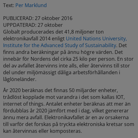
Text:
Per Marklund
PUBLICERAD: 27 oktober 2016
UPPDATERAD: 27 oktober
Globalt producerades det 41,8 miljoner ton
elektronikavfall 2014 enligt
United Nations University,
Institute for the Advanced Study of Sustainability
. Det
finns andra beräkningar på ännu högre värden. Det
innebär för Nordens del cirka 25 kilo per person.
En stor
del av avfallet återvinns inte alls, eller återvinns till stor
del under miljömässigt dåliga arbetsförhållanden i
låglöneländer.
År 2020 beräknas det finnas 50 miljarder enheter,
trådlöst kopplade mot varandra i det som kallas IOT,
internet of things.
Antalet enheter beräknas att mer än
fördubblas år 2020 jämfört med i dag, vilket genererar
ännu mera avfall.
Elektronikavfallet är en av orsakerna
till varför det forskas på tryckta elektroniska kretsar som
kan återvinnas eller komposteras.