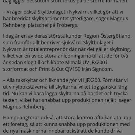
dag ligger dessutom stort fokus
på de större formaten.
–
Vi äger också Skyltbolaget i Nykvarn, vilket gör att vi
har breddat skyltsortimentet ytterligare,
säger Magnus
Rehnberg, platschef på Fröbergs.
I dag är en av deras största kunder Region Östergötland,
som framför allt bedriver sjukvård.
Skyltbolaget i
Nykvarn är totalentreprenör där när det gäller skyltning,
vilket var en av de stora
anledningarna till att de för två
år sedan slog till och köpte Mimaki UV JFX200 i
storformat och
Print & Cut CJV150 från Signcom.
–
Alla takskyltar och liknande gör vi i JFX200. Förr skar vi
ut vinylbokstäverna till skyltarna, vilket
tog ganska lång
tid. Nu kan vi bara lägga skyltarna på bordet och trycka
texten, vilket har snabbat
upp produktionen rejält, säger
Magnus Rehnberg.
Han poängterar också, att stora konton ofta kan äta upp
ett företag, så att kunna snabba upp
produktionen med
de nya maskinerna innebar också att de kunde driva