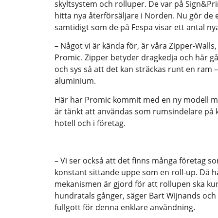
skyltsystem och rolluper. De var på Sign&Prin
hitta nya återförsäljare i Norden. Nu gör de
samtidigt som de på Fespa visar ett antal ny
– Något vi är kända för, är våra Zipper-Walls
Promic. Zipper betyder dragkedja och här går 
och sys så att det kan sträckas runt en ram –
aluminium.
Här har Promic kommit med en ny modell m
är tänkt att användas som rumsindelare på k
hotell och i företag.
– Vi ser också att det finns många företag
konstant sittande uppe som en roll-up. Då ha
mekanismen är gjord för att rollupen ska ku
hundratals gånger, säger Bart Wijnands och v
fullgott för denna enklare användning.