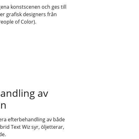
ena konstscenen och ges till
ler grafisk designers från
ople of Color).
andling av
in
era efterbehandling av både
rid Text Wiz syr, öljetterar,
de.