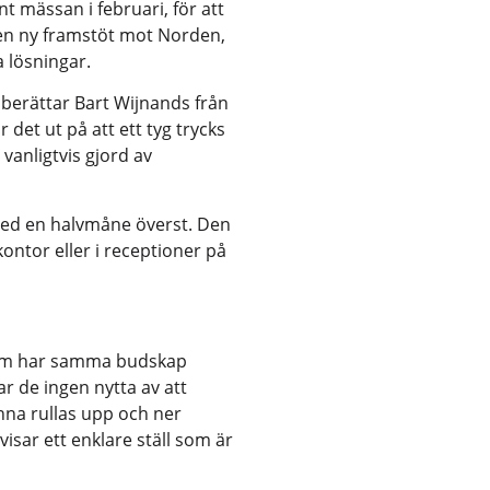
t mässan i februari, för att
 en ny framstöt mot Norden,
a lösningar.
, berättar Bart Wijnands från
det ut på att ett tyg trycks
 vanligtvis gjord av
ed en halvmåne överst. Den
ontor eller i receptioner på
 som har samma budskap
r de ingen nytta av att
nna rullas upp och ner
isar ett enklare ställ som är