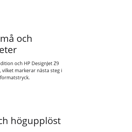
 små och
eter
dition och HP DesignJet Z9
 vilket markerar nästa steg i
rformatstryck.
ch högupplöst