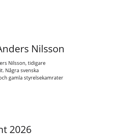
nders Nilsson
rs Nilsson, tidigare
dit. Några svenska
och gamla styrelsekamrater
int 2026